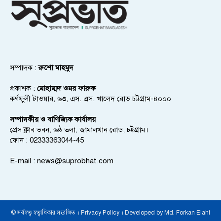
সম্পাদক :
রুশো মাহমুদ
প্রকাশক :
মোহাম্মদ ওমর ফারুক
কর্ণফুলী টাওয়ার, ৬৩, এস. এস. খালেদ রোড চট্টগ্রাম-৪০০০
সম্পাদকীয় ও বাণিজ্যিক কার্যালয়
প্রেস ক্লাব ভবন, ৬ষ্ঠ তলা, জামালখান রোড, চট্টগ্রাম।
ফোন : 02333363044-45
E-mail :
news@suprobhat.com
© সর্বস্বত্ব স্বত্বাধিকার সংরক্ষিত । Privacy Policy । Developed by Md. Forkan Elahi