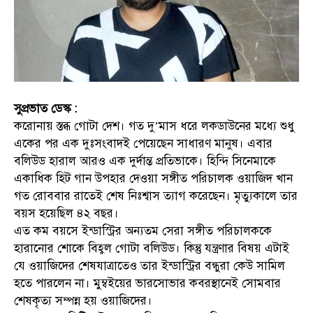
সুপ্রভাত ডেস্ক :
করোনায় স্তব্ধ গোটা দেশ। গত দু’মাস ধরে লকডাউনের মধ্যে শুধু
একের পর এক দুঃসংবাদই পেয়েছেন সাধারণ মানুষ। এবার
বলিউড হারাল আরও এক দুর্দান্ত প্রতিভাকে। হিন্দি সিনেমাকে
একাধিক হিট গান উপহার দেওয়া সঙ্গীত পরিচালক ওয়াজিদ খান
গত রোববার রাতেই শেষ নিঃশ্বাস ত্যাগ করেছেন। মৃত্যুকালে তার
বয়স হয়েছিল ৪২ বছর।
এত কম বয়সে ইন্ডাস্ট্রির অন্যতম সেরা সঙ্গীত পরিচালককে
হারানোর শোকে বিহ্বল গোটা বলিউড। কিন্তু যন্ত্রণার বিষয় এটাই
যে ওয়াজিদের শেষযাত্রাতেও তার ইন্ডাস্ট্রির বন্ধুরা কেউ সামিল
হতে পারলেন না। মুম্বইয়ের ভারসোভার কবরস্থানেই সোমবার
শেষকৃত্য সম্পন্ন হয় ওয়াজিদের।