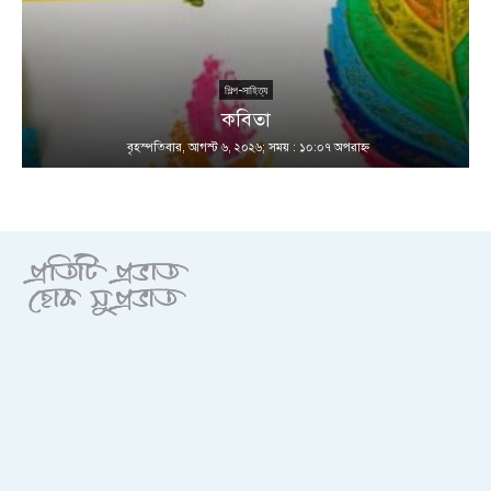
শিল্প-সাহিত্য
কবিতা
বৃহস্পতিবার, আগস্ট ৬, ২০২৬; সময় : ১০:০৭ অপরাহ্ণ