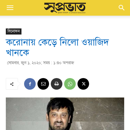
বিনোদন
করোনায় কেড়ে নিলো ওয়াজিদ
খানকে
সোমবার, জুন ১, ২০২০; সময় : ১:৩০ অপরাহ্ণ