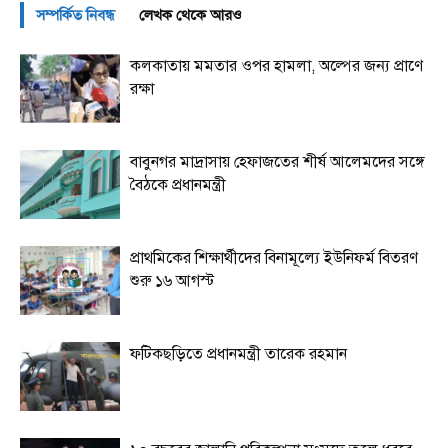
সম্পর্কিত নিবন্ধ
লেখক থেকে আরও
কলকাতায় মমতার ওপর হামলা, অল্পের জন্য প্রাণে
রক্ষা
বাবুনগর মাদ্রাসায় হেফাজতের শীর্ষ আলেমদের সঙ্গে
বৈঠকে প্রধানমন্ত্রী
প্রাথমিকের শিক্ষার্থীদের বিনামূল্যে ইউনিফর্ম বিতরণ
শুরু ১৬ আগস্ট
ফটিকছড়িতে প্রধানমন্ত্রী তারেক রহমান