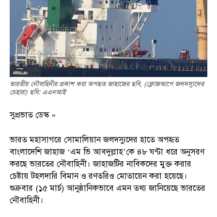
ভারতীয় নৌবাহিনীর প্রকাশ করা অপহৃত জাহাজের ছবি, (ক্লোজআপে জলদস্যুদের
চেহারা) ছবি: এএনআই
সুপ্রভাত ডেস্ক »
ভারত মহাসাগরে সোমালিয়ান জলদস্যুদের হাতে অপহৃত
বাংলাদেশি জাহাজ ‘এম ভি আবদুল্লাহ’কে ৪৮ ঘণ্টা ধরে অনুসরণ
করছে ভারতের নৌবাহিনী। জাহাজটির নাবিকদের মুক্ত করার
চেষ্টায় টহলদারি বিমান ও রণতরিও মোতায়েন করা হয়েছে।
শুক্রবার (১৫ মার্চ) আনুষ্ঠানিকভাবে এমন তথ্য জানিয়েছে ভারতের
নৌবাহিনী।