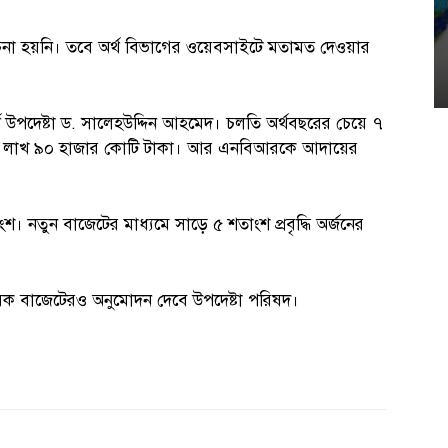
শিল্প-সাহিত্য
রুদ্র মুহম্মদ শহীদুল্লাহ্ : দ্রোহ ও প্রেমের
না হয়নি। তবে অর্থ বিভাগের ওয়েবসাইটে মতামত দেওয়ার
কন্ঠস্বর
বৃহস্পতিবার, আগস্ট ৬, ২০২৬; সময় : ১০:১৪ অপরাহ্ণ
থ উপদেষ্টা ড. সালেহউদ্দিন আহমেদ। চলতি অর্থবছরের চেয়ে ৭
৭ লাখ ৯০ হাজার কোটি টাকা। আর এনবিআরকে আদায়ের
 নতুন বাজেটের মাধ্যমে সাড়ে ৫ শতাংশ প্রবৃদ্ধি অর্জনের
ূরক বাজেটেরও অনুমোদন দেবে উপদেষ্টা পরিষদ।