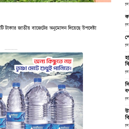
বৃ
ক
বৃ
 টাকার জাতীয় বাজেটের অনুমোদন দিয়েছে উপদেষ্টা
প
বৃ
---------
হ
ব
বৃহ
স
ব
বৃহ
উ
বি
বৃহ