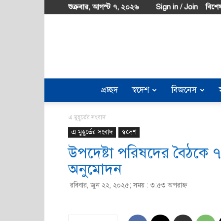
শুক্রবার, আগস্ট ৭, ২০২৬
Sign in / Join
বিশেষ
প্রচ্ছদ
স্বদেশ
বিজনেস
এ মুহূর্তের সংবাদ
এ মুহূর্তের সংবাদ
স্বদেশ
উপদেষ্টা পরিষদের বৈঠকে 
অনুমোদন
রবিবার, জুন ২২, ২০২৫; সময় : ৩:৫৩ অপরাহ্ণ