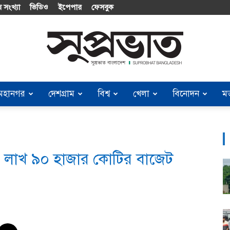
 সংখ্যা
ভিডিও
ইপেপার
ফেসবুক
মহানগর
দেশগ্রাম
বিশ্ব
খেলা
বিনোদন
ম
Suprobhat
৭ লাখ ৯০ হাজার কোটির বাজেট
Bangladesh