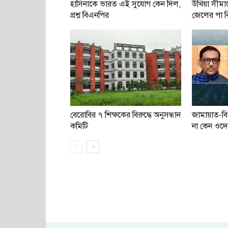
হাসিনাকে ভারত এই সুযোগ কেন দিল,
উখিয়া সীমান
প্রশ্ন বিএনপির
জেলের পা বিচ
বেরোবির ৭ শিক্ষকের বিরুদ্ধে অনুসন্ধান
জামায়াত-ব
কমিটি
না কেন ওদে