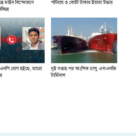
্তে মাইন বিস্ফোরণে
পটিয়ায় ৩ কোটি টাকার ইয়াবা উদ্ধার
্ছিন্ন
িএনপি যোগ হইছে, মারো
দুই সপ্তাহ পর আংশিক চালু এলএনজি
র
টার্মিনাল