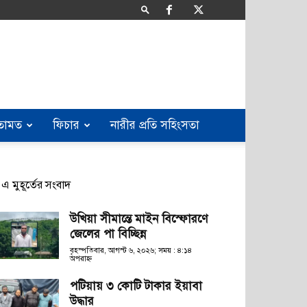
তামত
ফিচার
নারীর প্রতি সহিংসতা
এ মুহূর্তের সংবাদ
উখিয়া সীমান্তে মাইন বিস্ফোরণে
জেলের পা বিচ্ছিন্ন
বৃহস্পতিবার, আগস্ট ৬, ২০২৬; সময় : ৪:১৪
অপরাহ্ণ
পটিয়ায় ৩ কোটি টাকার ইয়াবা
উদ্ধার