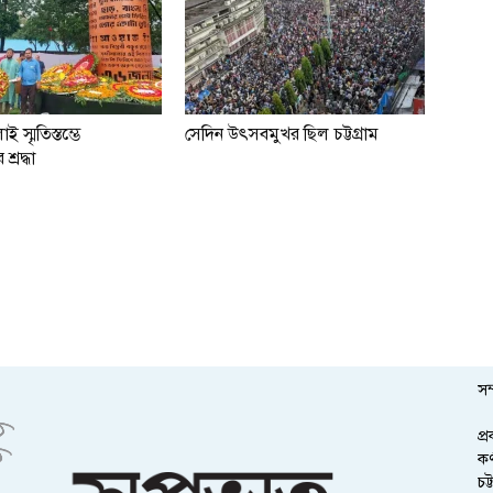
াই স্মৃতিস্তম্ভে
সেদিন উৎসবমুখর ছিল চট্টগ্রাম
শ্রদ্ধা
সম
প্
কর
চট