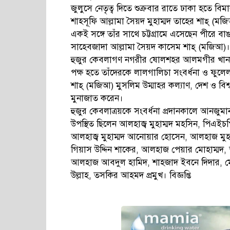
জুলুসে নেতৃত্ব দিতে শুক্রবার রাতে ঢাকা হতে ব
শাহ্সূফি আল্লামা সৈয়দ মুহাম্মদ তাহের শাহ্ (মজ
একই সঙ্গে তাঁর সাথে চট্টগ্রামে এসেছেন পীরে ব
সাহেবজাদা আল্লামা সৈয়দ কাসেম শাহ্ (মজিআ)।
হুজুর কেবলাগণ নগরীর ষোলশহর আলমগীর খানকাহ্
পক্ষ হতে তাঁদেরকে লালগালিচা সংবর্ধনা ও ফুল
শাহ্ (মজিআ) মুসলিম উম্মাহর কল্যাণ, দেশ ও বিশ
মুনাজাত করেন।
হুজুর কেবলাত্রয়কে সংবর্ধনা প্রদানকালে আনজুমান ট
উপস্থিত ছিলেন আলহাজ্ব মুহাম্মদ মহসিন, পিএইচপ
আলহাজ্ব মুহাম্মদ আনোয়ার হোসেন, আলহাজ মুহা
গিয়াস উদ্দিন শাকের, আলহাজ পেয়ার মোহাম্মদ
আলহাজ আবদুল হামিদ, শাহজাদ ইবনে দিদার, মোছা
উল্লাহ, তসকির আহমদ প্রমুখ। বিজ্ঞপ্তি