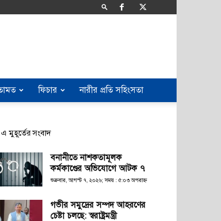
তামত
ফিচার
নারীর প্রতি সহিংসতা
এ মুহূর্তের সংবাদ
বনানীতে নাশকতামূলক
কর্মকাণ্ডের অভিযোগে আটক ৭
শুক্রবার, আগস্ট ৭, ২০২৬; সময় : ৫:০৩ অপরাহ্ণ
গভীর সমুদ্রের সম্পদ আহরণের
চেষ্টা চলছে: স্বরাষ্ট্রমন্ত্রী