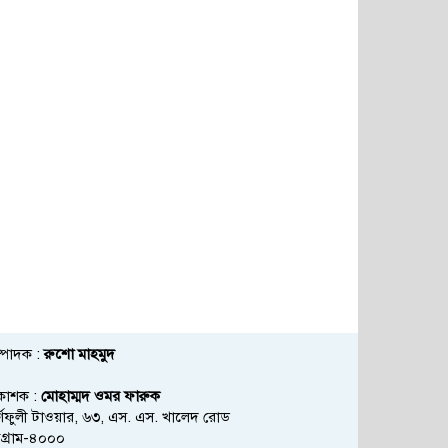
্পাদক :
রুশো মাহমুদ
রকাশক :
মোহাম্মদ ওমর ফারুক
্ণফুলী টাওয়ার, ৬৩, এস. এস. খালেদ রোড
্টগ্রাম-৪০০০