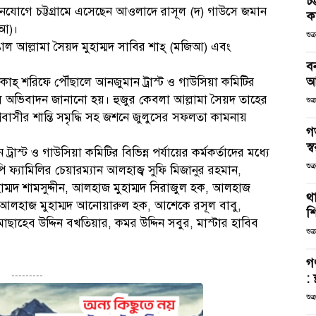
চট
িমানযোগে চট্টগ্রামে এসেছেন আওলাদে রাসূল (দ) গাউসে জমান
কর
িআ)।
শুক
াঙাল আল্লামা সৈয়দ মুহাম্মদ সাবির শাহ্ (মজিআ) এবং
ব
আ
 শরিফে পৌঁছালে আনজুমান ট্রাস্ট ও গাউসিয়া কমিটির
েল অভিবাদন জানানো হয়। হুজুর কেবলা আল্লামা সৈয়দ তাহের
শুক
্ববাসীর শান্তি সমৃদ্ধি সহ জশনে জুলুসের সফলতা কামনায়
গ
স্ব
্রাস্ট ও গাউসিয়া কমিটির বিভিন্ন পর্যায়ের কর্মকর্তাদের মধ্যে
শুক
ি ফ্যামিলির চেয়ারম্যান আলহাজ্ব সুফি মিজানুর রহমান,
ম্মদ শামসুদ্দীন, আলহাজ মুহাম্মদ সিরাজুল হক, আলহাজ
থা
, আলহাজ মুহাম্মদ আনোয়ারুল হক, আশেকে রসূল বাবু,
শ
হেব উদ্দিন বখতিয়ার, কমর উদ্দিন সবুর, মাস্টার হাবিব
শুক
গ
---------
: 
শুক