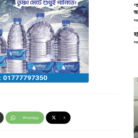
‘
আ
শুক
হা
শুক
WhatsApp
X