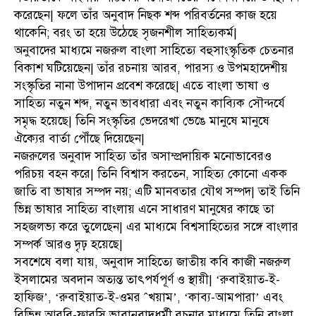
করেছেন| ফলে তাঁর অনুবাদ নিছক শব্দ পরিবর্তনের কাজ হয়ে
থাকেনি; বরং তা হয়ে উঠেছে সৃজনশীল সাহিত্যকর্ম|
অনুবাদের মাধ্যমে নজরুল বাংলা সাহিত্যে বহুসাংস্কৃতিক চেতনার
বিকাশ ঘটিয়েছেন| তাঁর রচনায় আরব, পারস্য ও উপমহাদেশীয়
সংস্কৃতির নানা উপাদান প্রবেশ করেছে| এতে বাংলা ভাষা ও
সাহিত্য নতুন শব্দ, নতুন ভাবধারা এবং নতুন কাব্যিক সৌন্দর্যে
সমৃদ্ধ হয়েছে| তিনি সংস্কৃতির ভেদরেখা ভেঙে মানুষে মানুষে
ঐক্যের বার্তা পৌঁছে দিয়েছেন|
নজরুলের অনুবাদ সাহিত্য তাঁর অসাম্প্রদায়িক মনোভাবেরও
পরিচয় বহন করে| তিনি বিশ্বাস করতেন, সাহিত্য কোনো একক
জাতি বা ভাষার সম্পদ নয়; এটি মানবতার যৌথ সম্পদ| তাই তিনি
ভিন্ন ভাষার সাহিত্য বাংলায় এনে সাধারণ মানুষের কাছে তা
সহজলভ্য করে তুলেছেন| এর মাধ্যমে বিশ্বসাহিত্যের সঙ্গে বাংলার
সম্পর্ক আরও দৃঢ় হয়েছে|
সবশেষে বলা যায়, অনুবাদ সাহিত্যে জাতীয় কবি কাজী নজরুল
ইসলামের অবদান অত্যন্ত তাৎপর্যপূর্ণ ও স্থায়ী| ‘রুবাইয়াত-ই-
হাফিজ’, ‘রুবাইয়াত-ই-ওমর ˆখয়াম’, ‘কাব্য-আমপারা’ এবং
বিভিন্ন আরবি-ফারসি ভাবানুবাদধর্মী রচনার মাধ্যমে তিনি বাংলা