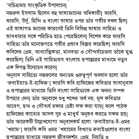
ˆবচিত্র্যময় সাংস্কৃতিক উপাদানে|
নজরুল ইসলাম ছিলেন বহু ভাষাজ্ঞানের অধিকারী| আরবি,
ফারসি, উর্দু, হিন্দি ও বাংলা ভাষার ওপর তাঁর গভীর দখল ছিল|
এই ভাষাগত জ্ঞানের কারণেই তিনি বিভিন্ন ভাষার সাহিত্য ও
ভাবধারার সঙ্গে পরিচিত হতে পেরেছিলেন| বিশেষ করে ফারসি
সাহিত্য তাঁর মনোজগতে গভীর প্রভাব বিস্তার করেছিল| ফারসি
কবিদের প্রেম, আধ্যাত্মিকতা, মানবতা ও সৌন্দর্যচেতনা তাঁকে মুগ্ধ
করেছিল| তিনি এই সাহিত্যরস বাংলায় রূপান্তরের মাধ্যমে নতুন
এক দিগন্ত উন্মোচন করেন|
অনুবাদ সাহিত্যে নজরুলের অন্যতম গুরুত্বপূর্ণ অবদান হলো তাঁর
‘রুবাইয়াত-ই-হাফিজ’| ফারসি কবি হাফিজের কবিতার ভাবানুবাদ
ও রূপান্তরের মাধ্যমে তিনি বাংলা সাহিত্যকে এক অনন্য সম্পদ
উপহার দেন| তাঁর অনুবাদে শুধু শব্দের অর্থ নয়, মূল কবিতার
আবেগ, ছন্দ ও সৌন্দর্য রক্ষার চেষ্টা লক্ষ করা যায়| ফলে পাঠক
হাফিজের কাব্যের আসল সুর ও মাধুর্য অনুভব করতে সক্ষম হয়|
তাঁর আরেকটি উল্লেখযোগ্য অনুবাদকর্ম হলো ‘রুবাইয়াত-ই-ওমর
ˆখয়াম’| ফারসি কবি ওমর ˆখয়ামের বিখ্যাত রুবাইগুলোর বাংলা
রূপান্তরের মাধ্যমে নজরুল জীবনদর্শন, প্রেম, নিয়তি ও