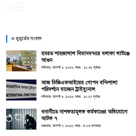
এ মুহূর্তের সংবাদ
হযরত শাহজালাল বিমানবন্দরে বলাকা লাউঞ্জে
আগুন
শনিবার, আগস্ট ৮, ২০২৬; সময় : ১০:৩১ পূর্বাহ্ণ
আজ ডিজিএফআইয়ের গোপন বন্দিশালা
পরিদর্শনে যাচ্ছেন ট্রাইব্যুনাল
শনিবার, আগস্ট ৮, ২০২৬; সময় : ১০:২৭ পূর্বাহ্ণ
বনানীতে নাশকতামূলক কর্মকাণ্ডের অভিযোগে
আটক ৭
শুক্রবার, আগস্ট ৭, ২০২৬; সময় : ৫:০৩ অপরাহ্ণ