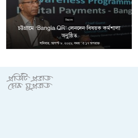
বিজনেস
চট্টগ্রামে ‘Bangla QR’ লেনদেন বিষয়ক কর্মশালা
অনুষ্ঠিত
শনিবার, আগস্ট ৮, ২০২৬; সময় : ৫:১৭ অপরাহ্ণ