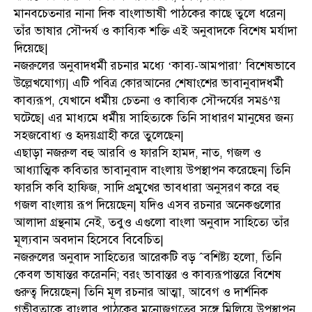
মানবচেতনার নানা দিক বাংলাভাষী পাঠকের কাছে তুলে ধরেন|
তাঁর ভাষার সৌন্দর্য ও কাব্যিক শক্তি এই অনুবাদকে বিশেষ মর্যাদা
দিয়েছে|
নজরুলের অনুবাদধর্মী রচনার মধ্যে ‘কাব্য-আমপারা’ বিশেষভাবে
উল্লেখযোগ্য| এটি পবিত্র কোরআনের শেষাংশের ভাবানুবাদধর্মী
কাব্যরূপ, যেখানে ধর্মীয় চেতনা ও কাব্যিক সৌন্দর্যের সমš^য়
ঘটেছে| এর মাধ্যমে ধর্মীয় সাহিত্যকে তিনি সাধারণ মানুষের জন্য
সহজবোধ্য ও হৃদয়গ্রাহী করে তুলেছেন|
এছাড়া নজরুল বহু আরবি ও ফারসি হামদ, নাত, গজল ও
আধ্যাত্মিক কবিতার ভাবানুবাদ বাংলায় উপস্থাপন করেছেন| তিনি
ফারসি কবি হাফিজ, সাদি প্রমুখের ভাবধারা অনুসরণ করে বহু
গজল বাংলায় রূপ দিয়েছেন| যদিও এসব রচনার অনেকগুলোর
আলাদা গ্রন্থনাম নেই, তবুও এগুলো বাংলা অনুবাদ সাহিত্যে তাঁর
মূল্যবান অবদান হিসেবে বিবেচিত|
নজরুলের অনুবাদ সাহিত্যের আরেকটি বড় ˆবশিষ্ট্য হলো, তিনি
কেবল ভাষান্তর করেননি; বরং ভাবান্তর ও কাব্যরূপান্তরে বিশেষ
গুরুত্ব দিয়েছেন| তিনি মূল রচনার আত্মা, আবেগ ও দার্শনিক
গভীরতাকে বাংলার পাঠকের মনোজগতের সঙ্গে মিলিয়ে উপস্থাপন