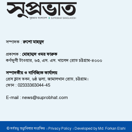
সম্পাদক :
রুশো মাহমুদ
প্রকাশক :
মোহাম্মদ ওমর ফারুক
কর্ণফুলী টাওয়ার, ৬৩, এস. এস. খালেদ রোড চট্টগ্রাম-৪০০০
সম্পাদকীয় ও বাণিজ্যিক কার্যালয়
প্রেস ক্লাব ভবন, ৬ষ্ঠ তলা, জামালখান রোড, চট্টগ্রাম।
ফোন : 02333363044-45
E-mail :
news@suprobhat.com
© সর্বস্বত্ব স্বত্বাধিকার সংরক্ষিত । Privacy Policy । Developed by Md. Forkan Elahi