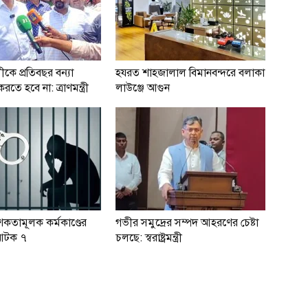
ীকে প্রতিবছর বন্যা
হযরত শাহজালাল বিমানবন্দরে বলাকা
ে হবে না: ত্রাণমন্ত্রী
লাউঞ্জে আগুন
শকতামূলক কর্মকাণ্ডের
গভীর সমুদ্রের সম্পদ আহরণের চেষ্টা
আটক ৭
চলছে: স্বরাষ্ট্রমন্ত্রী