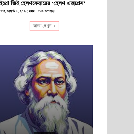
ইপ্রো জিই হেলথকেয়ারের ‘হেলথ এক্সপ্রেস’
িবার, আগস্ট ৮, ২০২৬; সময় : ৭:০৯ অপরাহ্ণ
আরো দেখুন