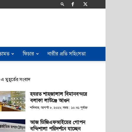
তামত
ফিচার
নারীর প্রতি সহিংসতা
এ মুহূর্তের সংবাদ
হযরত শাহজালাল বিমানবন্দরে
বলাকা লাউঞ্জে আগুন
শনিবার, আগস্ট ৮, ২০২৬; সময় : ১০:৩১ পূর্বাহ্ণ
আজ ডিজিএফআইয়ের গোপন
বন্দিশালা পরিদর্শনে যাচ্ছেন