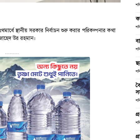
শন
ক
শন
থমার্ধে স্থানীয় সরকার নির্বাচন শুরু করার পরিকল্পনার কথা
টা জাহেদ উর রহমান।
ব
শন
---------
ছ
শন
বৈ
স
শন
প্
শন
প্