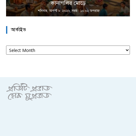
কানাগলির মোড়ে
শনিবার, আগস্ট ৮, ২০২৬; সময় : ১০:০২ অপরাহ্ণ
আর্কাইভ
আর্কাইভ