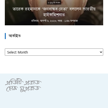
এ মুহূর্তের সংবাদ
তারেক রহমানকে ‘জনবান্ধব নেতা’ বললেন ভারতীয়
হাইকমিশনার
রবিবার, আগস্ট ৯, ২০২৬; সময় : ১:৪৯ অপরাহ্ণ
আর্কাইভ
আর্কাইভ