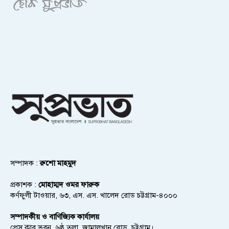
সম্পাদক :
রুশো মাহমুদ
প্রকাশক :
মোহাম্মদ ওমর ফারুক
কর্ণফুলী টাওয়ার, ৬৩, এস. এস. খালেদ রোড চট্টগ্রাম-৪০০০
সম্পাদকীয় ও বাণিজ্যিক কার্যালয়
প্রেস ক্লাব ভবন, ৬ষ্ঠ তলা, জামালখান রোড, চট্টগ্রাম।