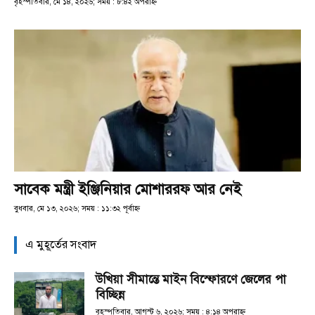
বৃহস্পতিবার, মে ১৪, ২০২৬; সময় : ৮:৪২ অপরাহ্ণ
সাবেক মন্ত্রী ইঞ্জিনিয়ার মোশাররফ আর নেই
বুধবার, মে ১৩, ২০২৬; সময় : ১১:৩২ পূর্বাহ্ণ
এ মুহূর্তের সংবাদ
উখিয়া সীমান্তে মাইন বিস্ফোরণে জেলের পা
বিচ্ছিন্ন
বৃহস্পতিবার, আগস্ট ৬, ২০২৬; সময় : ৪:১৪ অপরাহ্ণ