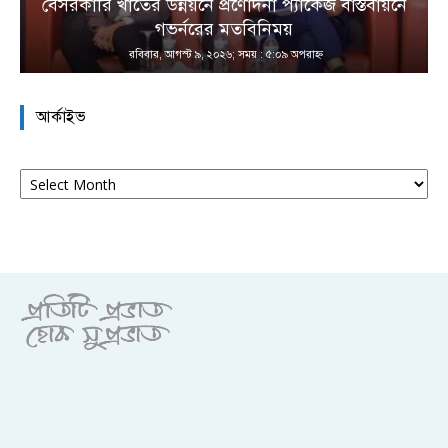
বেসরকারি খাতের উন্নয়নে প্রণোদনা প্যাকেজ বাস্তবায়নে
া
গভর্নরের মতবিনিময়
রবিবার, আগস্ট ৯, ২০২৬; সময় : ৫:০৯ অপরাহ্ণ
আর্কাইভ
আর্কাইভ