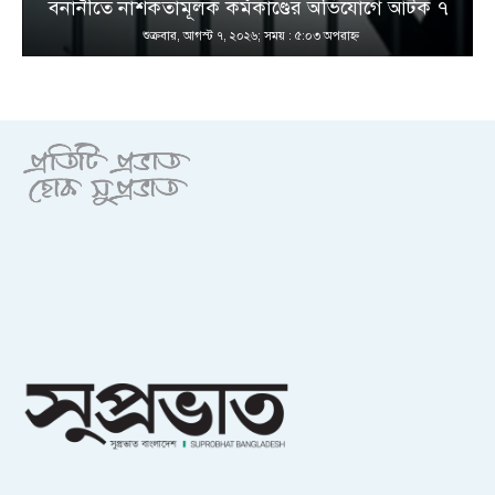
বনানীতে নাশকতামূলক কর্মকাণ্ডের অভিযোগে আটক ৭
শুক্রবার, আগস্ট ৭, ২০২৬; সময় : ৫:০৩ অপরাহ্ণ