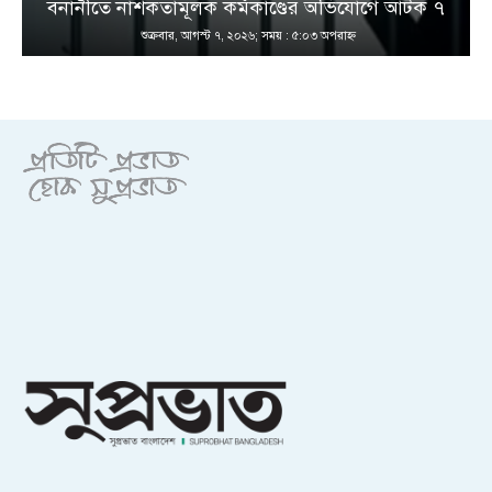
বনানীতে নাশকতামূলক কর্মকাণ্ডের অভিযোগে আটক ৭
শুক্রবার, আগস্ট ৭, ২০২৬; সময় : ৫:০৩ অপরাহ্ণ