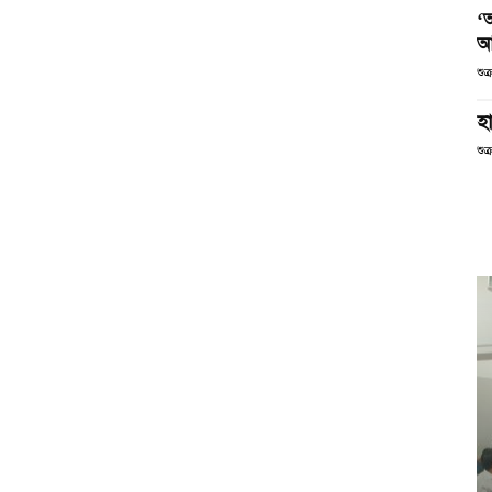
‘
আ
শুক
হা
শুক