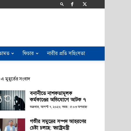
তামত
ফিচার
নারীর প্রতি সহিংসতা
এ মুহূর্তের সংবাদ
বনানীতে নাশকতামূলক
কর্মকাণ্ডের অভিযোগে আটক ৭
শুক্রবার, আগস্ট ৭, ২০২৬; সময় : ৫:০৩ অপরাহ্ণ
গভীর সমুদ্রের সম্পদ আহরণের
চেষ্টা চলছে: স্বরাষ্ট্রমন্ত্রী