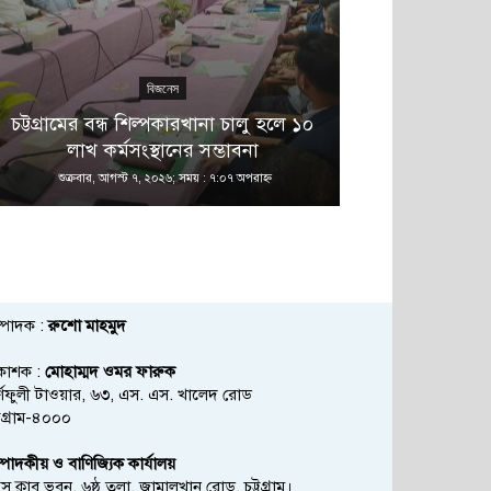
বিজনেস
এ 
চট্টগ্রামের বন্ধ শিল্পকারখানা চালু হলে ১০
বনানীতে নাশ
লাখ কর্মসংস্থানের সম্ভাবনা
অভিয
শুক্রবার, আগস্ট ৭, ২০২৬; সময় : ৭:০৭ অপরাহ্ণ
শুক্রবার, আগস্ট
্পাদক :
রুশো মাহমুদ
রকাশক :
মোহাম্মদ ওমর ফারুক
্ণফুলী টাওয়ার, ৬৩, এস. এস. খালেদ রোড
্টগ্রাম-৪০০০
্পাদকীয় ও বাণিজ্যিক কার্যালয়
রেস ক্লাব ভবন, ৬ষ্ঠ তলা, জামালখান রোড, চট্টগ্রাম।