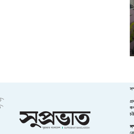
সম
প্
কর
চট
সম
প্