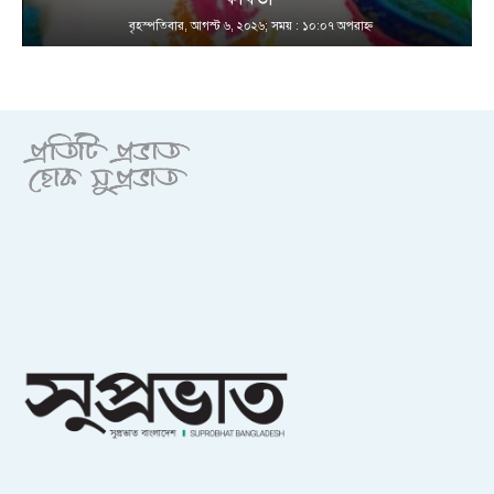
বৃহস্পতিবার, আগস্ট ৬, ২০২৬; সময় : ১০:০৭ অপরাহ্ণ