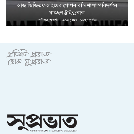
আজ ডিজিএফআইয়ের গোপন বন্দিশালা পরিদর্শনে
যাচ্ছেন ট্রাইব্যুনাল
শনিবার, আগস্ট ৮, ২০২৬; সময় : ১০:২৭ পূর্বাহ্ণ