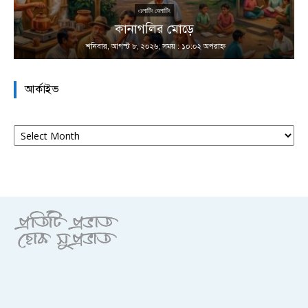
এলাটিং বেলাটিং
কানাগলির মোড়ে
শনিবার, আগস্ট ৮, ২০২৬; সময় : ১০:০২ অপরাহ্ণ
আর্কাইভ
আর্কাইভ