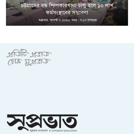
চট্টগ্রামের বন্ধ শিল্পকারখানা চালু হলে ১০ লাখ
কর্মসংস্থানের সম্ভাবনা
শুক্রবার, আগস্ট ৭, ২০২৬; সময় : ৭:০৭ অপরাহ্ণ