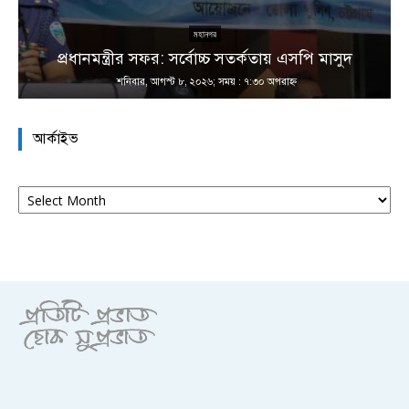
না
মহানগর
প্রধানমন্ত্রীর সফর: সর্বোচ্চ সতর্কতায় এসপি মাসুদ
শনিবার, আগস্ট ৮, ২০২৬; সময় : ৭:৩০ অপরাহ্ণ
আর্কাইভ
আর্কাইভ