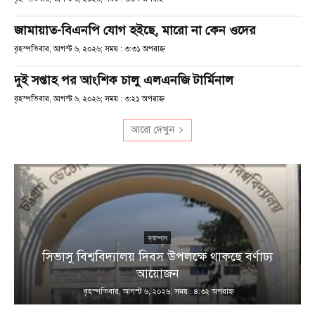
জামায়াত-বিএনপি যোগ হইছে, মারো না কেন ওদের
বৃহস্পতিবার, আগস্ট ৬, ২০২৬; সময় : ৩:৩১ অপরাহ্ণ
দুই সপ্তাহ পর আংশিক চালু এলএনজি টার্মিনাল
বৃহস্পতিবার, আগস্ট ৬, ২০২৬; সময় : ৩:২১ অপরাহ্ণ
আরো দেখুন
ক্যাম্পাস
সিভাসু বিশ্ববিদ্যালয় দিবস উপলক্ষে থাকছে বর্ণাঢ্য
আয়োজন
বৃহস্পতিবার, আগস্ট ৬, ২০২৬; সময় : ৪:৩২ অপরাহ্ণ