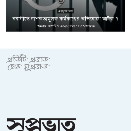
এ মুহূর্তের সংবাদ
বনানীতে নাশকতামূলক কর্মকাণ্ডের অভিযোগে আটক ৭
শুক্রবার, আগস্ট ৭, ২০২৬; সময় : ৫:০৩ অপরাহ্ণ