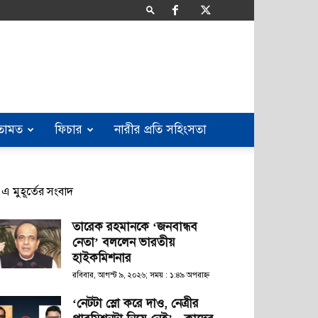
তামত
ফিচার
নারীর প্রতি সহিংসতা
এ মুহূর্তের সংবাদ
তারেক রহমানকে ‘জনবান্ধব
নেতা’ বললেন ভারতীয়
হাইকমিশনার
রবিবার, আগস্ট ৯, ২০২৬; সময় : ১:৪৯ অপরাহ্ণ
‘নেটটা স্লো করে দাও, নেত্রীর