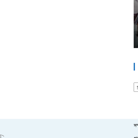
আর
সম