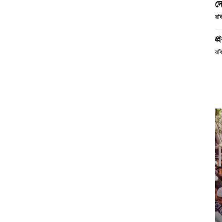
দে
রব
প্
রবি