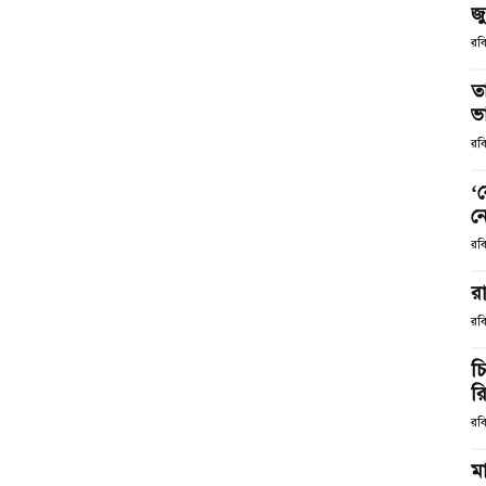
জ
রব
ত
ভ
রব
‘
ন
রব
রা
রব
চ
র
রব
মা