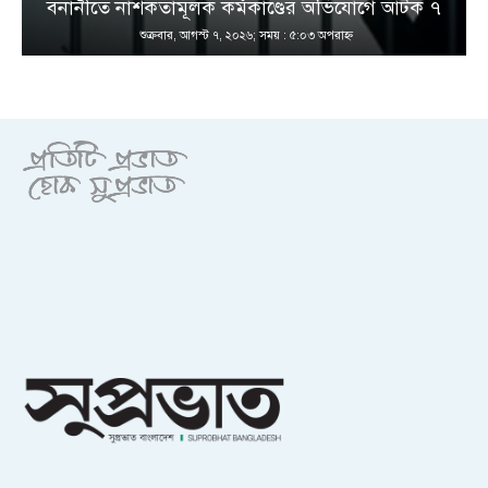
বনানীতে নাশকতামূলক কর্মকাণ্ডের অভিযোগে আটক ৭
শুক্রবার, আগস্ট ৭, ২০২৬; সময় : ৫:০৩ অপরাহ্ণ