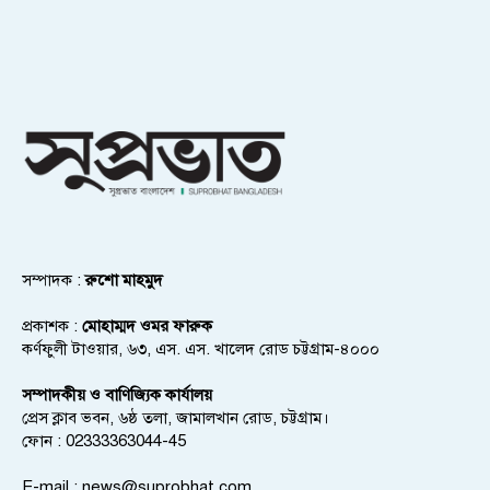
সম্পাদক :
রুশো মাহমুদ
প্রকাশক :
মোহাম্মদ ওমর ফারুক
কর্ণফুলী টাওয়ার, ৬৩, এস. এস. খালেদ রোড চট্টগ্রাম-৪০০০
সম্পাদকীয় ও বাণিজ্যিক কার্যালয়
প্রেস ক্লাব ভবন, ৬ষ্ঠ তলা, জামালখান রোড, চট্টগ্রাম।
ফোন : 02333363044-45
E-mail :
news@suprobhat.com