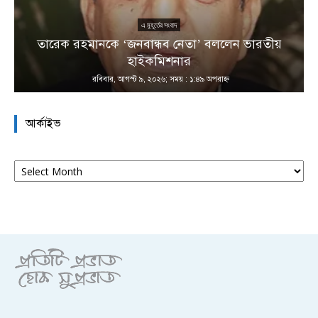
এ মুহূর্তের সংবাদ
তারেক রহমানকে ‘জনবান্ধব নেতা’ বললেন ভারতীয়
হাইকমিশনার
রবিবার, আগস্ট ৯, ২০২৬; সময় : ১:৪৯ অপরাহ্ণ
আর্কাইভ
আর্কাইভ