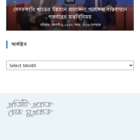
বিজনেস
বেসরকারি খাতের উন্নয়নে প্রণোদনা প্যাকেজ বাস্তবায়নে
া
গভর্নরের মতবিনিময়
রবিবার, আগস্ট ৯, ২০২৬; সময় : ৫:০৯ অপরাহ্ণ
আর্কাইভ
আর্কাইভ