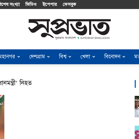
িশেষ সংখ্যা
ভিডিও
ইপেপার
ফেসবুক
মহানগর
দেশগ্রাম
বিশ্ব
খেলা
বিনোদন
ম
Suprobhat
মন্ত্রী’ নিহত
Bangladesh