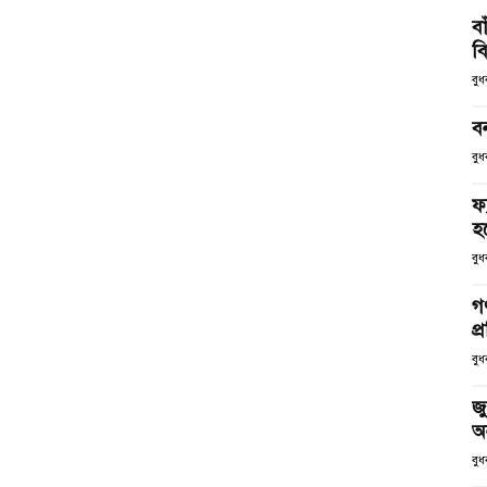
ব
ব
বু
ব
বুধ
ফ
হব
বুধ
গণ
প্
বুধ
জু
অ
বুধ