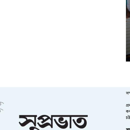
সম
প্
কর
চট
সম