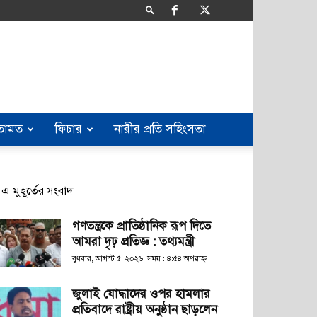
তামত
ফিচার
নারীর প্রতি সহিংসতা
এ মুহূর্তের সংবাদ
গণতন্ত্রকে প্রাতিষ্ঠানিক রূপ দিতে
আমরা দৃঢ় প্রতিজ্ঞ : তথ্যমন্ত্রী
বুধবার, আগস্ট ৫, ২০২৬; সময় : ৪:৫৪ অপরাহ্ণ
জুলাই যোদ্ধাদের ওপর হামলার
প্রতিবাদে রাষ্ট্রীয় অনুষ্ঠান ছাড়লেন