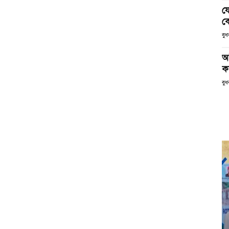
য
ক
বু
আ
ক
বুধ