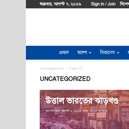
শুক্রবার, আগস্ট ৭, ২০২৬
Sign in / Join
বিশেষ
প্রচ্ছদ
স্বদেশ
বিজনেস
Uncategorized
Page 70
UNCATEGORIZED
উত্তাল ভারতের ঝাড়খণ্ড
বৃহস্পতিবার, আগস্ট ৬, ২০২৬; সময় : ২:০০ অপরাহ্ণ