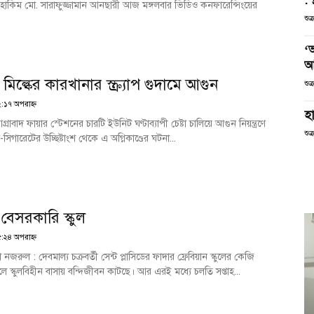
: 
হাকিম মো. সারাফুজ্জামান আনছারী আজ মঙ্গলবার ভিডিও কনফারেন্সিংয়ের
শুক
‘
আ
স মিল্কের কারখানার স্ক্র্যাপ গুদামে আগুন
শুক
২:১৭ অপরাহ্ণ
হা
গ্রাবাদ ফায়ার স্টেশনের চারটি ইউনিট ঘণ্টাব্যাপী চেষ্টা চালিয়ে আগুন নিয়ন্ত্রণে
শুক
গারেটের উচ্ছিষ্টাংশ থেকে এ অগ্নিকাণ্ডের ঘটনা...
েসরকারি স্কুল
:২৪ অপরাহ্ণ
য়া নজরুল : দেবমাল্য চক্রবর্তী সেন্ট প্লাসিডের ফাদার ফ্রেবিয়ান স্কুলের কেজি
ালে স্কুলবিহীন বাসায় বন্দিজীবন কাটছে। আর এরই মধ্যে চলতি সপ্তাহ...