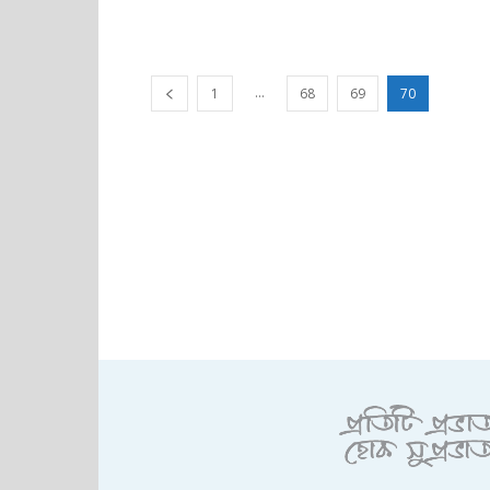
...
1
68
69
70