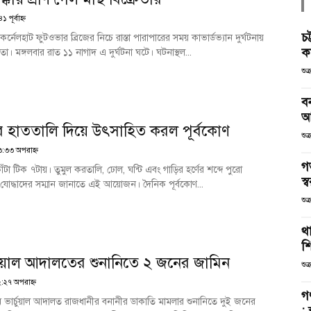
পূর্বাহ্ণ
চট
র্নেলহাট ফুটওভার ব্রিজের নিচে রাস্তা পারাপারের সময় কাভার্ডভ্যান দুর্ঘটনায়
কর
া। মঙ্গলবার রাত ১১ নাগাদ এ দুর্ঘটনা ঘটে। ঘটনাস্থল...
শুক
ব
আ
র হাততালি দিয়ে উৎসাহিত করল পূর্বকোণ
শুক
৩:৩৩ অপরাহ্ণ
গ
াঁটা টিক ৭টায়। তুমুল করতালি, ঢোল, ঘন্টি এবং গাড়ির হর্ণের শব্দে পুরো
স্ব
যোদ্ধাদের সম্মান জানাতে এই আয়োজন। দৈনিক পূর্বকোণ...
শুক
থা
শ
র্চুয়াল আদালতের শুনানিতে ২ জনের জামিন
শুক
২:২৭ অপরাহ্ণ
গ
্রথম ভার্চুয়াল আদালত রাজধানীর বনানীর ডাকাতি মামলার শুনানিতে দুই জনের