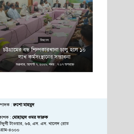
বিজনেস
এ 
চট্টগ্রামের বন্ধ শিল্পকারখানা চালু হলে ১০
বনানীতে নাশ
লাখ কর্মসংস্থানের সম্ভাবনা
অভিয
শুক্রবার, আগস্ট ৭, ২০২৬; সময় : ৭:০৭ অপরাহ্ণ
শুক্রবার, আগস্ট
্পাদক :
রুশো মাহমুদ
রকাশক :
মোহাম্মদ ওমর ফারুক
্ণফুলী টাওয়ার, ৬৩, এস. এস. খালেদ রোড
্টগ্রাম-৪০০০