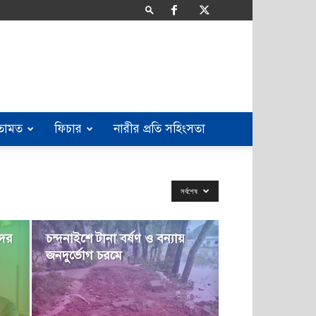
তামত
ফিচার
নারীর প্রতি সহিংসতা
সর্বশেষ
দের
চন্দনাইশে টানা বর্ষণ ও বন্যায়
জনদুর্ভোগ চরমে