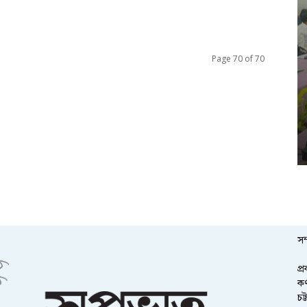
Page 70 of 70
সম
প্
কর
চট