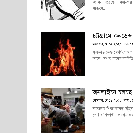
জামিন দিয়েছেন। মহানগর 
মাধ্যমে...
চট্টগ্রামে কনডেন্
মঙ্গলবার, মে ১২, ২০২০; সময় : 
সুপ্রভাত ডেস্ক : কুমিরা ও আ
আনে। মশার কয়েল বা বিড়ি-সি
অনলাইনে চলছে ব
সোমবার, মে ১১, ২০২০; সময় : ৫
করোনায় শিক্ষা ব্যবস্থা ভূঁই
শ্রেণীর শিক্ষার্থী। করোনাক