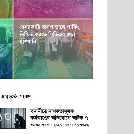
বেসরকারি হাসপাতালে পার্কিং
নিশ্চিত করতে সিডিএর কড়া
হুঁশিয়ারি
এ মুহূর্তের সংবাদ
বনানীতে নাশকতামূলক
কর্মকাণ্ডের অভিযোগে আটক ৭
শুক্রবার, আগস্ট ৭, ২০২৬; সময় : ৫:০৩ অপরাহ্ণ