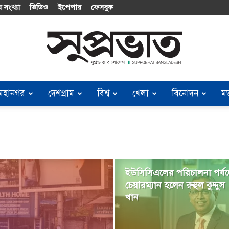
 সংখ্যা
ভিডিও
ইপেপার
ফেসবুক
মহানগর
দেশগ্রাম
বিশ্ব
খেলা
বিনোদন
ম
Suprobhat
Bangladesh
ইউসিসিএলের পরিচালনা পর্ষ
চেয়ারম্যান হলেন রুহুল কুদ্দুস
খান