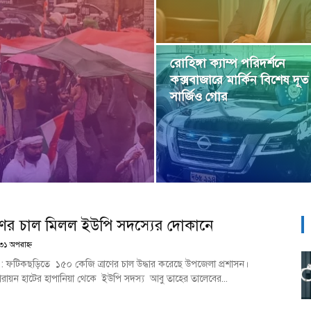
রোহিঙ্গা ক্যাম্প পরিদর্শনে
কক্সবাজারে মার্কিন বিশেষ দূত
সার্জিও গোর
ণের চাল মিলল ইউপি সদস্যের দোকানে
৩১ অপরাহ্ণ
ড়ি : ফটিকছড়িতে ১৫০ কেজি ত্রাণের চাল উদ্ধার করেছে উপজেলা প্রশাসন।
ারায়ন হাটের হাপানিয়া থেকে ইউপি সদস্য আবু তাহের তালেবের...