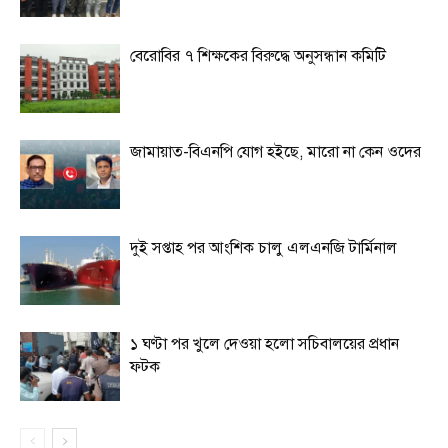
বেরোবির ৭ শিক্ষকের বিরুদ্ধে অনুসন্ধান কমিটি
জামায়াত-বিএনপি যোগ হইছে, মারো না কেন ওদের
দুই সপ্তাহ পর আংশিক চালু এলএনজি টার্মিনাল
১ ঘণ্টা পর খুলে দেওয়া হলো সচিবালয়ের প্রধান
ফটক