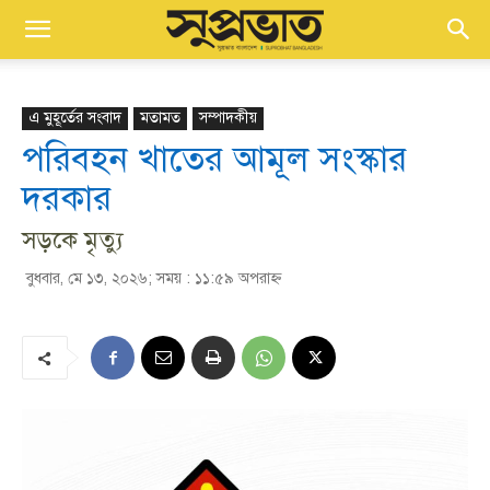
এ মুহূর্তের সংবাদ
মতামত
সম্পাদকীয়
পরিবহন খাতের আমূল সংস্কার
দরকার
সড়কে মৃত্যু
বুধবার, মে ১৩, ২০২৬; সময় : ১১:৫৯ অপরাহ্ণ