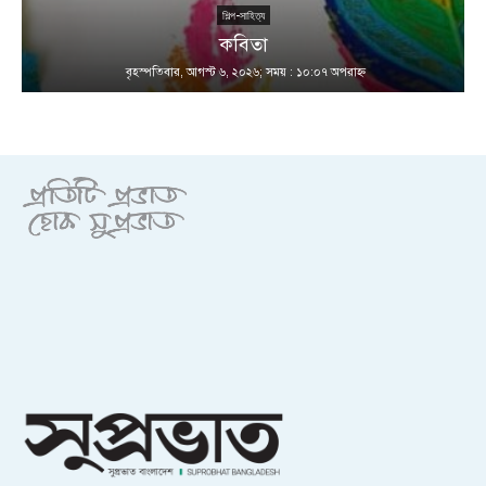
শিল্প-সাহিত্য
কবিতা
বৃহস্পতিবার, আগস্ট ৬, ২০২৬; সময় : ১০:০৭ অপরাহ্ণ