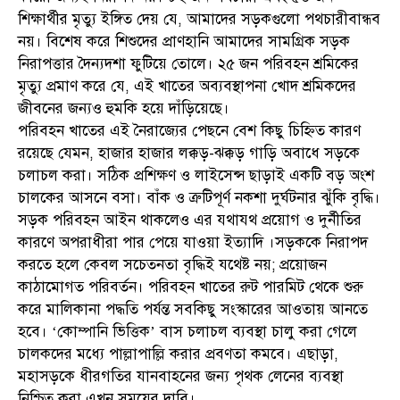
শিক্ষার্থীর মৃত্যু ইঙ্গিত দেয় যে, আমাদের সড়কগুলো পথচারীবান্ধব
নয়। বিশেষ করে শিশুদের প্রাণহানি আমাদের সামগ্রিক সড়ক
নিরাপত্তার দৈন্যদশা ফুটিয়ে তোলে। ২৫ জন পরিবহন শ্রমিকের
মৃত্যু প্রমাণ করে যে, এই খাতের অব্যবস্থাপনা খোদ শ্রমিকদের
জীবনের জন্যও হুমকি হয়ে দাঁড়িয়েছে।
পরিবহন খাতের এই নৈরাজ্যের পেছনে বেশ কিছু চিহ্নিত কারণ
রয়েছে যেমন, হাজার হাজার লক্কড়-ঝক্কড় গাড়ি অবাধে সড়কে
চলাচল করা। সঠিক প্রশিক্ষণ ও লাইসেন্স ছাড়াই একটি বড় অংশ
চালকের আসনে বসা। বাঁক ও ত্রুটিপূর্ণ নকশা দুর্ঘটনার ঝুঁকি বৃদ্ধি।
সড়ক পরিবহন আইন থাকলেও এর যথাযথ প্রয়োগ ও দুর্নীতির
কারণে অপরাধীরা পার পেয়ে যাওয়া ইত্যাদি ।সড়ককে নিরাপদ
করতে হলে কেবল সচেতনতা বৃদ্ধিই যথেষ্ট নয়; প্রয়োজন
কাঠামোগত পরিবর্তন। পরিবহন খাতের রুট পারমিট থেকে শুরু
করে মালিকানা পদ্ধতি পর্যন্ত সবকিছু সংস্কারের আওতায় আনতে
হবে। ‘কোম্পানি ভিত্তিক’ বাস চলাচল ব্যবস্থা চালু করা গেলে
চালকদের মধ্যে পাল্লাপাল্লি করার প্রবণতা কমবে। এছাড়া,
মহাসড়কে ধীরগতির যানবাহনের জন্য পৃথক লেনের ব্যবস্থা
নিশ্চিত করা এখন সময়ের দাবি।