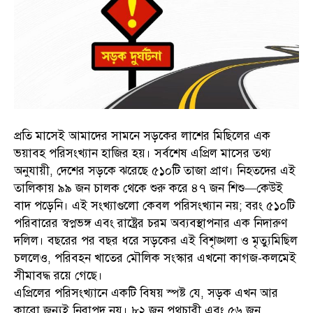
প্রতি মাসেই আমাদের সামনে সড়কের লাশের মিছিলের এক
ভয়াবহ পরিসংখ্যান হাজির হয়। সর্বশেষ এপ্রিল মাসের তথ্য
অনুযায়ী, দেশের সড়কে ঝরেছে ৫১০টি তাজা প্রাণ। নিহতদের এই
তালিকায় ৯৯ জন চালক থেকে শুরু করে ৪৭ জন শিশু—কেউই
বাদ পড়েনি। এই সংখ্যাগুলো কেবল পরিসংখ্যান নয়; বরং ৫১০টি
পরিবারের স্বপ্নভঙ্গ এবং রাষ্ট্রের চরম অব্যবস্থাপনার এক নিদারুণ
দলিল। বছরের পর বছর ধরে সড়কের এই বিশৃঙ্খলা ও মৃত্যুমিছিল
চললেও, পরিবহন খাতের মৌলিক সংস্কার এখনো কাগজ-কলমেই
সীমাবদ্ধ রয়ে গেছে।
এপ্রিলের পরিসংখ্যানে একটি বিষয় স্পষ্ট যে, সড়ক এখন আর
কারো জন্যই নিরাপদ নয়। ৮২ জন পথচারী এবং ৫৬ জন