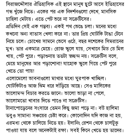
সিরাজদ্দৌলার ঐতিহাসিক এই স্থানে মানুষ ছুটে আসে ইতিহাসের
গন্ধ খুঁজে নিতে। একের পর এক নিদর্শনগুলো দেখে, মানসিক
চাহিদা মেটায়। এতে পেট ভরে না সক্রেটিসের।
প্রতিদিন সেই এক গন্তব্য। একই পথ ভেঙে চলা। মনের মধ্যে
কখনো অন্য বাতাস খেলা করে না। তার প্রিয় ঘোটকি টাঙা টেনে
নিয়ে চলে। চোখের সামনে ভেসে ওঠে, বছর দশেকের সিমরানের
মুখ। তার একমাত্র মেয়ে। রোজ স্কুলে যায়, সেখানে মিড ডে মিল
খায়, পেট পুরে। পড়াশুনায় ততটা স্বচ্ছন্দ নয়। সক্রেটিস বলে,
মেয়ে মানুষের আর পড়াশোনা! যাহোক স্কুলে গিয়ে পেট পুরে
খেতে তো পায়!
এলোমেলো ভাবনাগুলো মাথার মধ্যে ঘুরপাক খাচ্ছিল।
ঘোটকিটাও আজ ঝিম ধরে দাঁড়িয়ে আছে। সেও মালিকের
ভালোমন্দ বিচার করতে জানে। ভালো ভাড়া না পেলে,
ভালোমতো খাবার দিতে পাওে না সক্রেটিস।
টানাপোড়েনের সংসারে তেমন কিছু জমা পড়ে না। বউ হালিমা
তবুও সামান্য সঞ্চয়ের চেষ্টা করে। কোনোদিন যদি কাজ না হয়,
এরমধ্য থেকে চালিয়ে নিতে হয়। ইদানিং রেশন থেকে চালটুকু
পাওয়া যায় বলে অনেকটাই রক্ষা। সবই কিনে খেতে হয় তাদের।