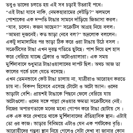
তবুও তাদের চলতে হয় এই সব চড়াই উতরাই পথে।
“এই টাঙা যাবে নাকি, নেমকহারামের দেউড়ি?” ঝলমলে
পোশাকের এক দম্পতি টাঙার সামনে দাঁড়িয়ে জিজ্ঞাসা করল।
“যাব, চলেন। কজন আছেন?” সক্রেটিস আগ্রহ নিয়ে বলল।
“আমরা দুজনেই। কত ভাড়া নেবে বল?” ভদ্রলোক বললেন।
একটু দামাদামির পর ভাড়া ঠিক করে ওরা টাঙায় উঠে বসল ।
সক্রেটিসের টাঙা এখন দুরন্ত গতিতে ছুটছে। পাশ দিয়ে হুশ হাস
করে বেরিয়ে যাচ্ছে ট্রেকার ও অটোওয়ালারা। এক সময়
মুর্শিদাবাদে শুধুমাত্র টাঙাওয়ালাদের দাপট ছিল। অথচ আজ তা
কালের গর্ভে চলে যেতে বসেছে।
এখন তেমনভাবে কেউ টাঙা চালায় না, যাত্রীরাও আরোহণ করতে
চায় না। বিকল্প হিসেবে এসেছে টোটো ও অটো ভ্যান। ওদের
ভাড়াটা বেশি। প্রায়শই টাঙাকে পিছনে ফেলে বেরিয়ে যায়
অটোগুলো। ওদের সঙ্গে পাল্লা দেওয়ার ক্ষমতা সক্রেটিসের নেই।
নিজের অপারগতাকে মনের মধ্যে গোপন করে টাঙা ছোটায় সে ।
এক এক করে দেখাতে থাকে মুর্শিদাবাদের ঐতিহাসিক স্থান। এটাই
তো ওর কাজ। ভাড়ার বিনিময়ে এটাও যেন এক পর্যটকের বৃত্তি।
আরোহীদের গন্তব্য স্থান নিয়ে গেলেও সেটা দেখা বা জানার কোন