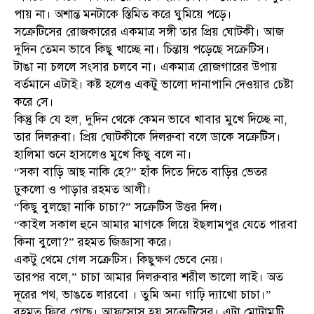
পায় না। অশান্ত মনটাকে স্তিমিত করে ঘুমিয়ে পড়ে।
সক্রেটিসের রোজকারের একমাত্র সঙ্গী তার প্রিয় ঘোটকী। আজ
দুদিন তেমন ভাবে কিছু খাচ্ছে না। চিন্তায় পড়েছে সক্রেটিস।
টাঙা না চললে সংসার চলবে না। একমাত্র রোজগারের উপায়
বর্তমানে এটাই। কষ্ট হলেও একটু ভালো দানাপানি দেওয়ার চেষ্টা
করে সে।
কিন্তু কি যে হল, দুদিন থেকে কেমন ভাবে খাবার মুখে দিচ্ছে না,
তার দিলরুবা। প্রিয় ঘোটকীকে দিলরুবা বলে ডাকে সক্রেটিস।
হালিমা শুনে হাসলেও মুখে কিছু বলে না।
“সকা বাড়ি আছ নাকি হে?” হাঁক দিতে দিতে বাড়ির ভেতর
ঢুকলো ও পাড়ার রহমত আলী।
“কিছু বুলছো নাকি চাচা?” সক্রেটিস উত্তর দিল।
“কাইল সকাল হুনে আমার মাগকে লিয়ে ইছলামপুর যেতে পারবা
কিনা বুলো?” রহমত জিজ্ঞাসা করে।
একটু থেমে গেল সক্রেটিস। কিছুক্ষণ ভেবে নেয়।
তারপর বলে,” চাচা আমার দিলরুবার শরীল ভালো লাই। অত
দূরের পথ, ভাঙতে লারবো । তুমি অন্য গাঢ়ি দ্যাখো চাচা।”
রহমত ফিরে গেছে। আফসোস হয় সক্রেটিসের। এটা মোটামুটি