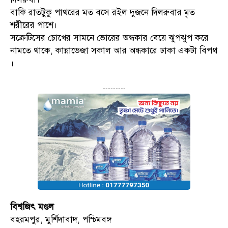
বাকি রাতটুকু পাথরের মত বসে রইল দুজনে দিলরুবার মৃত
শরীরের পাশে।
সক্রেটিসের চোখের সামনে ভোরের অন্ধকার বেয়ে ঝুপঝুপ করে
নামতে থাকে, কান্নাভেজা সকাল আর অন্ধকারে ঢাকা একটা বিপথ
।
---------
বিশ্বজিৎ মণ্ডল
বহরমপুর, মুর্শিদাবাদ, পশ্চিমবঙ্গ