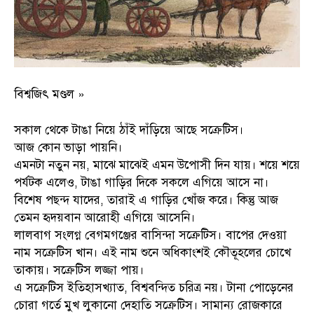
বিশ্বজিৎ মণ্ডল »
সকাল থেকে টাঙা নিয়ে ঠাঁই দাঁড়িয়ে আছে সক্রেটিস।
আজ কোন ভাড়া পায়নি।
এমনটা নতুন নয়, মাঝে মাঝেই এমন উপোসী দিন যায়। শয়ে শয়ে
পর্যটক এলেও, টাঙা গাড়ির দিকে সকলে এগিয়ে আসে না।
বিশেষ পছন্দ যাদের, তারাই এ গাড়ির খোঁজ করে। কিন্তু আজ
তেমন হৃদয়বান আরোহী এগিয়ে আসেনি।
লালবাগ সংলগ্ন বেগমগঞ্জের বাসিন্দা সক্রেটিস। বাপের দেওয়া
নাম সক্রেটিস খান। এই নাম শুনে অধিকাংশই কৌতূহলের চোখে
তাকায়। সক্রেটিস লজ্জা পায়।
এ সক্রেটিস ইতিহাসখ্যাত, বিশ্ববন্দিত চরিত্র নয়। টানা পোড়েনের
চোরা গর্তে মুখ লুকানো দেহাতি সক্রেটিস। সামান্য রোজকারে