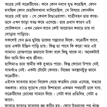
আগ্রহ নেই সক্রেটিসের। কবে কোন নবাব যুদ্ধ করেছিল, কোন
মসজিদ কোন মেহফিলখানা বানিয়েছিল, সে বিষয়ে কোনদিন
আগ্রহ নেই তার । সে কেবল টাঙাওয়ালা। যাত্রীবহন তার কাজ।
তবে এখন ভাড়া বড্ড কমে এসেছে। তার প্রধান কারণ এই
ঘোটকযান । এখন তেমন ভাবে কেউ আরোহন করতে চায় না
ঘোড়ার গাড়িতে।
সকলেই যেন দ্রুত ছুটছে তাদের গন্তব্যের দিকে। সক্রেটিস ভাবে,
তার একটা ইঞ্জিন গাড়ি চায়। কিন্তু তা পাবে কি করে! আর এই
সামান্য রোজগারে জমানো টাকা বলে কিছু থাকে না। অনেকটাই
দিন আনি দিন খায় জীবন।
হালিমাও তার স্বামীর কষ্ট বুঝতে পারে। কিন্তু কোনো উপায় নেই,
সামর্থ্যও নেই। একটা টোটো কেনার। নিজের অবস্থানটুকু জানে
সক্রেটিস।
এইসব ভাবনার মধ্যে বিকেল বেয়ে কতদিন নেমে এসেছে, সন্ধ্যার
অন্ধকার। রাতে দুচোখ বেয়ে দিশাহারা একজন পথচারী চলে যায়,
সক্রেটিসের চোখের সামনে দিয়ে । সেটা কার প্রতিবিম্ব, সেটা ও
জানে।
ভাবতে ভাবতে ভাবনার স্তর কঠিন হয়। কোন উত্তরণের পথ খুঁজে