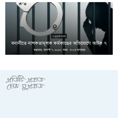
এ মুহূর্তের সংবাদ
বনানীতে নাশকতামূলক কর্মকাণ্ডের অভিযোগে আটক ৭
শুক্রবার, আগস্ট ৭, ২০২৬; সময় : ৫:০৩ অপরাহ্ণ