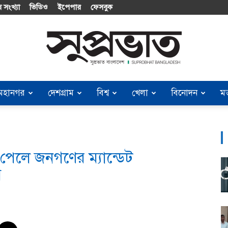
 সংখ্যা
ভিডিও
ইপেপার
ফেসবুক
মহানগর
দেশগ্রাম
বিশ্ব
খেলা
বিনোদন
ম
Suprobhat
 পেলে জনগণের ম্যান্ডেট
Bangladesh
ে