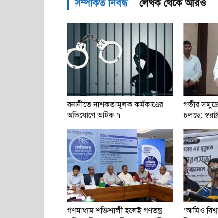
সম্পর্কিত নিবন্ধ
লেখক থেকে আরও
বনানীতে নাশকতামূলক কর্মকাণ্ডের
গভীর সমুদ্র
অভিযোগে আটক ৭
চলছে: স্বরাষ্ট্র
গণমাধ্যম শক্তিশালী হলেই গণতন্ত্র
‘আমিও বিশ্