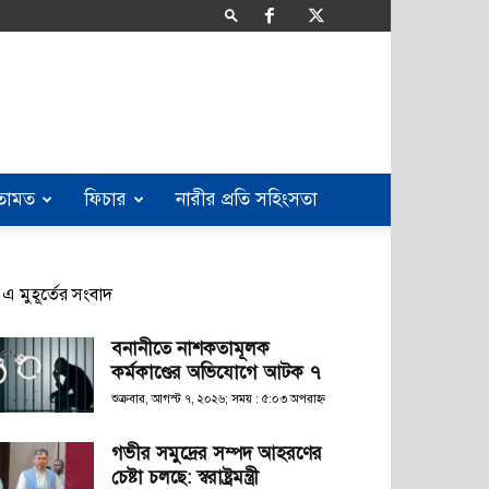
তামত
ফিচার
নারীর প্রতি সহিংসতা
এ মুহূর্তের সংবাদ
বনানীতে নাশকতামূলক
কর্মকাণ্ডের অভিযোগে আটক ৭
শুক্রবার, আগস্ট ৭, ২০২৬; সময় : ৫:০৩ অপরাহ্ণ
গভীর সমুদ্রের সম্পদ আহরণের
চেষ্টা চলছে: স্বরাষ্ট্রমন্ত্রী