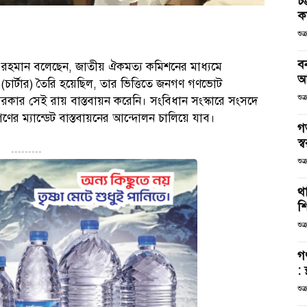
চট
কর
শুক
ব
 রহমান বলেছেন, জাতীয় ঐকমত্য কমিশনের মাধ্যমে
আ
চার্টার) তৈরি হয়েছিল, তার ভিত্তিতে জনগণ গণভোট
শুক
 সরকার সেই রায় বাস্তবায়ন করেনি। সংবিধান সংস্কারে সংসদে
র ম্যান্ডেট বাস্তবায়নের আন্দোলন চালিয়ে যাব।
গ
স্ব
---------
শুক
থা
শ
শুক
গ
: 
শুক