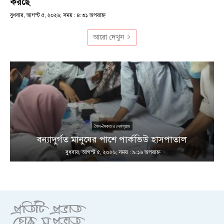
করছে
বুধবার, আগস্ট ৫, ২০২৬; সময় : ৪:৩১ অপরাহ্ণ
আরো দেখুন
শৈল-সৈকত ও দেশগ্রাম
ণ
বন্যাদুর্গত মানুষের পাশে পার্কভিউ হাসপাতাল
বুধবার, আগস্ট ৫, ২০২৬; সময় : ৯:১৬ অপরাহ্ণ