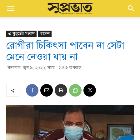
এ মুহূর্তের সংবাদ
স্বদেশ
রোগীরা চিকিৎসা পাবেন না সেটা
মেনে নেওয়া যায় না
মঙ্গলবার, জুন ৯, ২০২০; সময় : ২:৪৩ অপরাহ্ণ