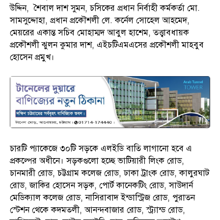
উদ্দিন, শৈবাল দাশ সুমন, চসিকের প্রধান নির্বাহী কর্মকর্তা মো.
সামসুদ্দোহা, প্রধান প্রকৌশলী লে. কর্নেল সোহেল আহমেদ,
মেয়রের একান্ত সচিব মোহাম্মদ আবুল হাশেম, তত্ত্বাবধায়ক
প্রকৌশলী ঝুলন কুমার দাশ, এইচটিএমএসের প্রকৌশলী মাহবুব
হোসেন প্রমুখ।
চারটি প্যাকেজে ৩০টি সড়কে এলইডি বাতি লাগানো হবে এ
প্রকল্পের অধীনে। সড়কগুলো হচ্ছে ভাটিয়ারী লিংক রোড,
চানমারী রোড, চট্টগ্রাম কলেজ রোড, ঢাকা ট্রাংক রোড, কালুরঘাট
রোড, জাকির হোসেন সড়ক, পোর্ট কানেকটিং রোড, সাউদার্ন
মেডিক্যাল কলেজ রোড, নাসিরাবাদ ইন্ডাস্ট্রিজ রোড, পুরাতন
স্টেশন থেকে কদমতলী, আনন্দবাজার রোড, স্ট্র্যান্ড রোড,