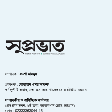
সম্পাদক :
রুশো মাহমুদ
প্রকাশক :
মোহাম্মদ ওমর ফারুক
কর্ণফুলী টাওয়ার, ৬৩, এস. এস. খালেদ রোড চট্টগ্রাম-৪০০০
সম্পাদকীয় ও বাণিজ্যিক কার্যালয়
প্রেস ক্লাব ভবন, ৬ষ্ঠ তলা, জামালখান রোড, চট্টগ্রাম।
ফোন : 02333363044-45