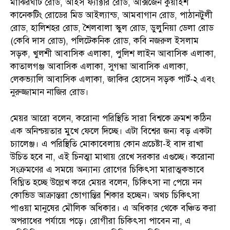
মাঝিরঘাট রোড, আইস ফ্যাক্টরি রোড, অক্সিজেন কুয়াইশ
কানেকটিং রোডের মিড আইল্যান্ড, আমবাগান রোড, পাঠানটুলী
রোড, হালিশহর রোড, শৈলবালা স্কুল রোড, ডুলুনিয়া ডেলা রোড
(কেবি দাস রোড), পলিটেকনিক রোড, কবি নজরুল ইসলাম
সড়ক, খুলশী আবাসিক এলাকা, পুলিশ লাইন আবাসিক এলাকা,
কাতালগঞ্জ আবাসিক এলাকা, সুগন্ধা আবাসিক এলাকা,
লেকভ্যালি আবাসিক এলাকা, জাকির হোসেন সড়ক পার্ট-২ এবং
নুরুজ্জামান নাজির রোড।
মেয়র আরো বলেন, করোনা পরিস্থিতি সারা বিশ্বকে ক্রমশ কঠিন
এক অনিশ্চয়তার মুখে ফেলে দিচ্ছে। এটা বিশ্বের জন্য বড় একটা
চ্যালেঞ্জ। এ পরিস্থিতি মোকাবেলায় কোন প্রচেষ্টা-ই বাদ রাখা
উচিত হবে না, এই চিনত্মা মাথায় রেখে সরকার এগুচ্ছে। করোনা
সংক্রমণের এ সময়ে অন্যান্য রোগের চিকিৎসা মারাত্মকভাবে
বিঘ্নিত হচ্ছে উল্লেখ করে মেয়র বলেন, চিকিৎসা না পেয়ে নন
কোভিড আক্রান্তরা ভোগান্তির শিকার হচ্ছেন। অথচ চিকিৎসা
পাওয়া মানুষের মৌলিক অধিকার। এ অধিকার থেকে বঞ্চিত করা
অপরাধের পর্যায়ে পড়ে। রোগীরা চিকিৎসা পাবেন না, এ