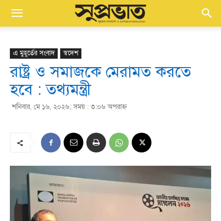
এ মুহূর্তের সংবাদ
স্বদেশ
রাষ্ট্র ও সমাজকে মেরামত করতে
হবে : তথ্যমন্ত্রী
শনিবার, মে ১৬, ২০২৬; সময় : ৩:০৬ অপরাহ্ণ