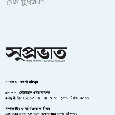
সম্পাদক :
রুশো মাহমুদ
প্রকাশক :
মোহাম্মদ ওমর ফারুক
কর্ণফুলী টাওয়ার, ৬৩, এস. এস. খালেদ রোড চট্টগ্রাম-৪০০০
সম্পাদকীয় ও বাণিজ্যিক কার্যালয়
প্রেস ক্লাব ভবন, ৬ষ্ঠ তলা, জামালখান রোড, চট্টগ্রাম।