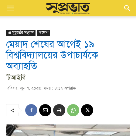
এ মুহূর্তের সংবাদ
স্বদেশ
মেয়াদ শেষের আগেই ১৯
বিশ্ববিদ্যালয়ের উপাচার্যকে
অব্যাহতি
টিআইবি
রবিবার, জুন ৭, ২০২৬; সময় : ৪:১২ অপরাহ্ণ