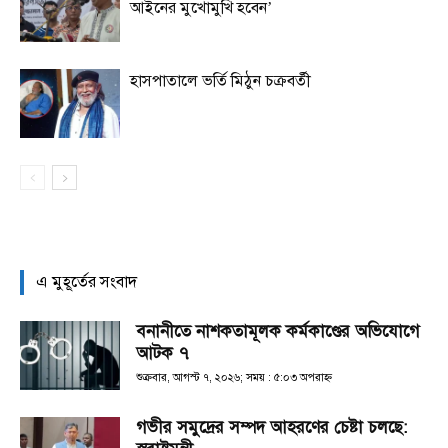
আইনের মুখোমুখি হবেন’
হাসপাতালে ভর্তি মিঠুন চক্রবর্তী
এ মুহূর্তের সংবাদ
বনানীতে নাশকতামূলক কর্মকাণ্ডের অভিযোগে
আটক ৭
শুক্রবার, আগস্ট ৭, ২০২৬; সময় : ৫:০৩ অপরাহ্ণ
গভীর সমুদ্রের সম্পদ আহরণের চেষ্টা চলছে: