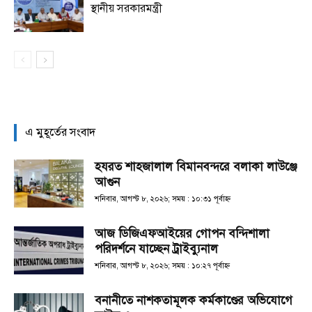
স্থানীয় সরকারমন্ত্রী
এ মুহূর্তের সংবাদ
হযরত শাহজালাল বিমানবন্দরে বলাকা লাউঞ্জে
আগুন
শনিবার, আগস্ট ৮, ২০২৬; সময় : ১০:৩১ পূর্বাহ্ণ
আজ ডিজিএফআইয়ের গোপন বন্দিশালা
পরিদর্শনে যাচ্ছেন ট্রাইব্যুনাল
শনিবার, আগস্ট ৮, ২০২৬; সময় : ১০:২৭ পূর্বাহ্ণ
বনানীতে নাশকতামূলক কর্মকাণ্ডের অভিযোগে