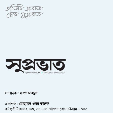
সম্পাদক :
রুশো মাহমুদ
প্রকাশক :
মোহাম্মদ ওমর ফারুক
কর্ণফুলী টাওয়ার, ৬৩, এস. এস. খালেদ রোড চট্টগ্রাম-৪০০০