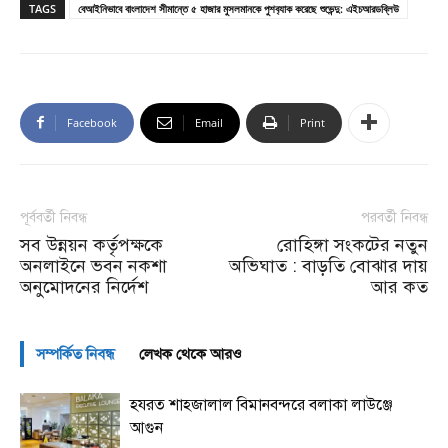
TAGS
বেআইনিভাবে বাংলাদেশ সীমান্তে ৫ হাজার মুসলমানকে পুশব‍্যাক করেছে শুভেন্দু: এইচআরডব্লিউ
Facebook
Email
Print
পূর্ববর্তী নিবন্ধ
পরবর্তী নিবন্ধ
সব উন্নয়ন কর্তৃপক্ষকে
রোহিঙ্গা সংকটের নতুন
অনলাইনে ভবন নকশা
অভিঘাত : বাড়তি বোঝার দায়
অনুমোদনের নির্দেশ
আর কত
সম্পর্কিত নিবন্ধ
লেখক থেকে আরও
হযরত শাহজালাল বিমানবন্দরে বলাকা লাউঞ্জে
আগুন