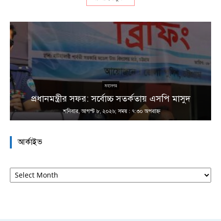
না
মহানগর
প্রধানমন্ত্রীর সফর: সর্বোচ্চ সতর্কতায় এসপি মাসুদ
শনিবার, আগস্ট ৮, ২০২৬; সময় : ৭:৩০ অপরাহ্ণ
আর্কাইভ
আর্কাইভ