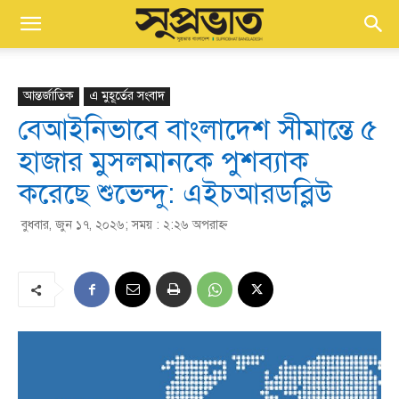
আন্তর্জাতিক
এ মুহূর্তের সংবাদ
বেআইনিভাবে বাংলাদেশ সীমান্তে ৫
হাজার মুসলমানকে পুশব‍্যাক
করেছে শুভেন্দু: এইচআরডব্লিউ
বুধবার, জুন ১৭, ২০২৬; সময় : ২:২৬ অপরাহ্ণ