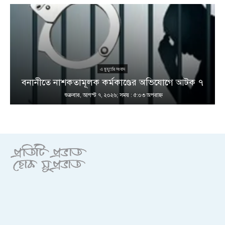
এ মুহূর্তের সংবাদ
বনানীতে নাশকতামূলক কর্মকাণ্ডের অভিযোগে আটক ৭
শুক্রবার, আগস্ট ৭, ২০২৬; সময় : ৫:০৩ অপরাহ্ণ