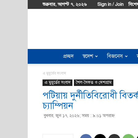
শুক্রবার, আগস্ট ৭, ২০২৬
Sign in / Join
বিশেষ
প্রচ্ছদ
স্বদেশ
বিজনেস
এ মুহূর্তের সংবাদ
এ মুহূর্তের সংবাদ
শৈল-সৈকত ও দেশগ্রাম
পটিয়ায় দুর্নীতিবিরোধী বিতর
চ্যাম্পিয়ন
বুধবার, জুন ১৭, ২০২৬; সময় : ৯:০১ অপরাহ্ণ