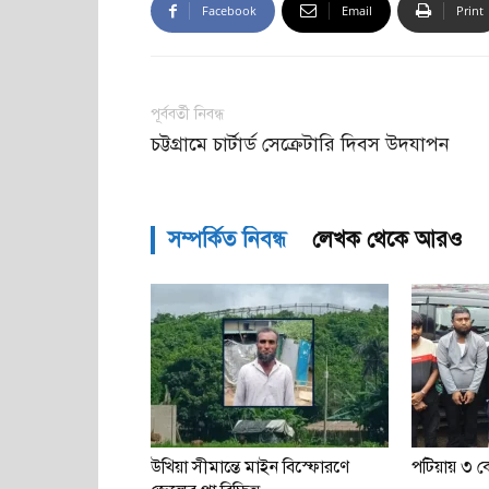
Facebook
Email
Print
পূর্ববর্তী নিবন্ধ
চট্টগ্রামে চার্টার্ড সেক্রেটারি দিবস উদযাপন
সম্পর্কিত নিবন্ধ
লেখক থেকে আরও
উখিয়া সীমান্তে মাইন বিস্ফোরণে
পটিয়ায় ৩ কো