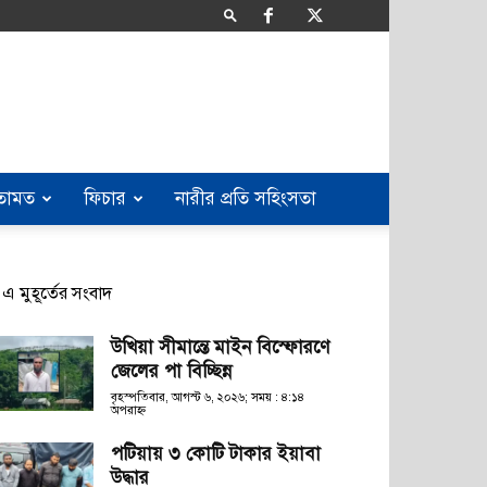
তামত
ফিচার
নারীর প্রতি সহিংসতা
এ মুহূর্তের সংবাদ
উখিয়া সীমান্তে মাইন বিস্ফোরণে
জেলের পা বিচ্ছিন্ন
বৃহস্পতিবার, আগস্ট ৬, ২০২৬; সময় : ৪:১৪
অপরাহ্ণ
পটিয়ায় ৩ কোটি টাকার ইয়াবা
উদ্ধার