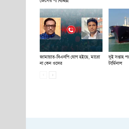
জেলের পা বিচ্ছিন্ন
জামায়াত-বিএনপি যোগ হইছে, মারো
দুই সপ্তাহ
না কেন ওদের
টার্মিনাল