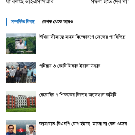
যা বলছে আইএসপিআর
সফল হতে দেব না’
সম্পর্কিত নিবন্ধ
লেখক থেকে আরও
উখিয়া সীমান্তে মাইন বিস্ফোরণে জেলের পা বিচ্ছিন্ন
পটিয়ায় ৩ কোটি টাকার ইয়াবা উদ্ধার
বেরোবির ৭ শিক্ষকের বিরুদ্ধে অনুসন্ধান কমিটি
জামায়াত-বিএনপি যোগ হইছে, মারো না কেন ওদের