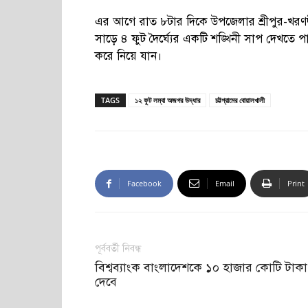
এর আগে রাত ৮টার দিকে উপজেলার শ্রীপুর-খরণদ্ব
সাড়ে ৪ ফুট দৈর্ঘ্যের একটি শঙ্খিনী সাপ দেখতে
করে নিয়ে যান।
TAGS
১২ ফুট লম্বা অজগর উদ্ধার
চট্টগ্রামের বোয়ালখালী
Facebook
Email
Print
পূর্ববর্তী নিবন্ধ
বিশ্বব্যাংক বাংলাদেশকে ১০ হাজার কোটি টাকা
দেবে