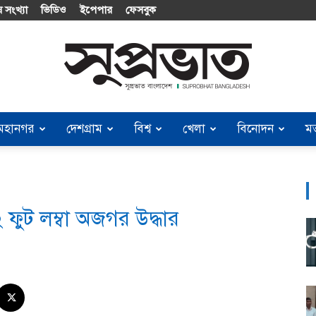
 সংখ্যা
ভিডিও
ইপেপার
ফেসবুক
মহানগর
দেশগ্রাম
বিশ্ব
খেলা
বিনোদন
ম
Suprobhat
 ফুট লম্বা অজগর উদ্ধার
Bangladesh