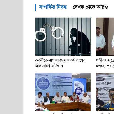
সম্পর্কিত নিবন্ধ
লেখক থেকে আরও
বনানীতে নাশকতামূলক কর্মকাণ্ডের
গভীর সমুদ্র
অভিযোগে আটক ৭
চলছে: স্বরাষ্ট্র