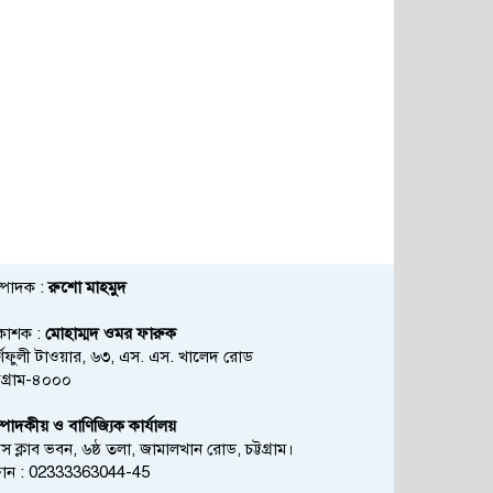
্পাদক :
রুশো মাহমুদ
রকাশক :
মোহাম্মদ ওমর ফারুক
্ণফুলী টাওয়ার, ৬৩, এস. এস. খালেদ রোড
্টগ্রাম-৪০০০
্পাদকীয় ও বাণিজ্যিক কার্যালয়
রেস ক্লাব ভবন, ৬ষ্ঠ তলা, জামালখান রোড, চট্টগ্রাম।
োন : 02333363044-45