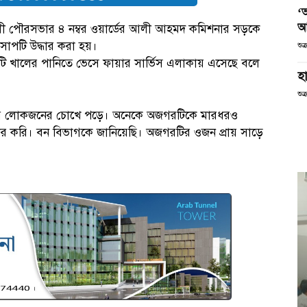
‘
আ
ালী পৌরসভার ৪ নম্বর ওয়ার্ডের আলী আহমদ কমিশনার সড়কে
সাপটি উদ্ধার করা হয়।
শুক
 খালের পানিতে ভেসে ফায়ার সার্ভিস এলাকায় এসেছে বলে
হা
শুক
ময় লোকজনের চোখে পড়ে। অনেকে অজগরটিকে মারধরও
ার করি। বন বিভাগকে জানিয়েছি। অজগরটির ওজন প্রায় সাড়ে