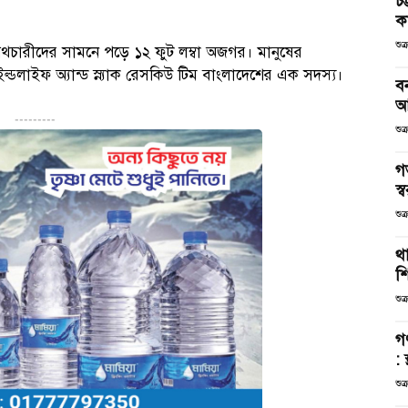
চট
কর
শুক
থচারীদের সামনে পড়ে ১২ ফুট লম্বা অজগর। মানুষের
্ডলাইফ অ্যান্ড স্ন্যাক রেসকিউ টিম বাংলাদেশের এক সদস্য।
ব
আ
---------
শুক
গ
স্ব
শুক
থা
শ
শুক
গ
: 
শুক