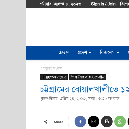
শনিবার, আগস্ট ৮, ২০২৬
Sign in / Join
বিশেষ
প্রচ্ছদ
স্বদেশ
বিজনেস
এ মুহূর্তের সংবাদ
এ মুহূর্তের সংবাদ
শৈল-সৈকত ও দেশগ্রাম
চট্টগ্রামের বোয়ালখালীতে ১২
বৃহস্পতিবার, এপ্রিল ২৪, ২০২৫; সময় : ৩:৩০ অপরাহ্ণ
Share