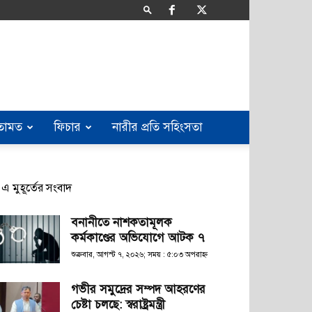
তামত
ফিচার
নারীর প্রতি সহিংসতা
এ মুহূর্তের সংবাদ
বনানীতে নাশকতামূলক
কর্মকাণ্ডের অভিযোগে আটক ৭
শুক্রবার, আগস্ট ৭, ২০২৬; সময় : ৫:০৩ অপরাহ্ণ
গভীর সমুদ্রের সম্পদ আহরণের
চেষ্টা চলছে: স্বরাষ্ট্রমন্ত্রী