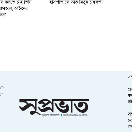
বাস করতে চাই তিনি
হাসপাতালে ভর্তি মিঠুন চক্রবর্তী
ই আসবেন, আইনের
বেন’
সম
প্
কর
চট
সম
প্
ফ