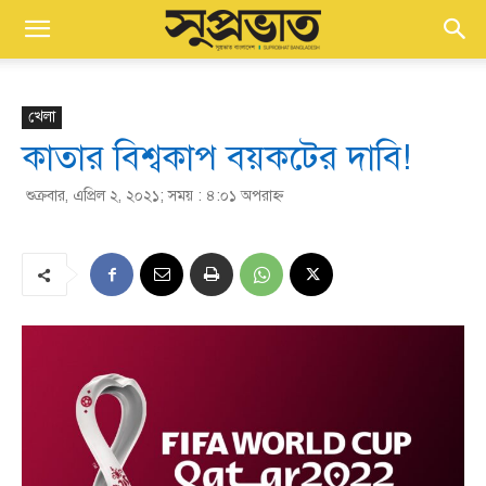
খেলা
কাতার বিশ্বকাপ বয়কটের দাবি!
শুক্রবার, এপ্রিল ২, ২০২১; সময় : ৪:০১ অপরাহ্ণ