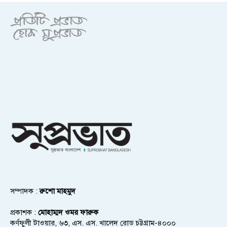
সম্পাদক :
রুশো মাহমুদ
প্রকাশক :
মোহাম্মদ ওমর ফারুক
কর্ণফুলী টাওয়ার, ৬৩, এস. এস. খালেদ রোড চট্টগ্রাম-৪০০০