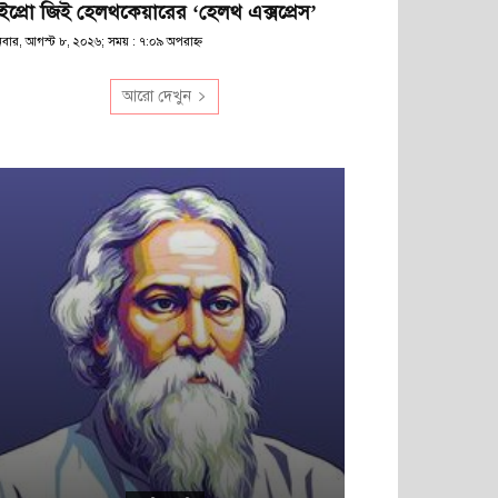
ইপ্রো জিই হেলথকেয়ারের ‘হেলথ এক্সপ্রেস’
িবার, আগস্ট ৮, ২০২৬; সময় : ৭:০৯ অপরাহ্ণ
আরো দেখুন