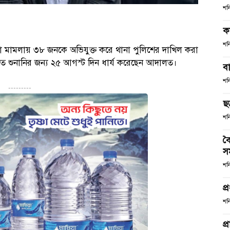
শন
ক
শন
া মামলায় ৩৮ জনকে অভিযুক্ত করে থানা পুলিশের দাখিল করা
িতে শুনানির জন্য ২৫ আগস্ট দিন ধার্য করেছেন আদালত।
ব
শন
---------
ছ
শন
বৈ
স
শন
প্
শন
প্