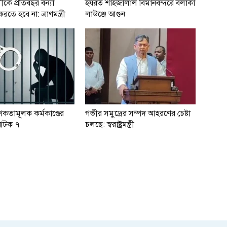
ীকে প্রতিবছর বন্যা
হযরত শাহজালাল বিমানবন্দরে বলাকা
ে হবে না: ত্রাণমন্ত্রী
লাউঞ্জে আগুন
শকতামূলক কর্মকাণ্ডের
গভীর সমুদ্রের সম্পদ আহরণের চেষ্টা
আটক ৭
চলছে: স্বরাষ্ট্রমন্ত্রী