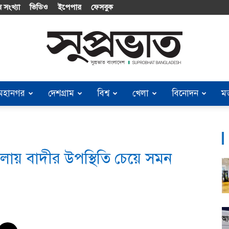
 সংখ্যা
ভিডিও
ইপেপার
ফেসবুক
মহানগর
দেশগ্রাম
বিশ্ব
খেলা
বিনোদন
ম
Suprobhat
ায় বাদীর উপস্থিতি চেয়ে সমন
Bangladesh