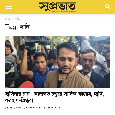
ট্যাগ
হাদি
Tag: হাদি
হাসিনার রায় : আদালত চত্বরে সাদিক কায়েম, হাদি,
ফরহাদ-স্নিগ্ধরা
সোমবার, নভেম্বর ১৭, ২০২৫; সময় : ১২:১৪ অপরাহ্ণ