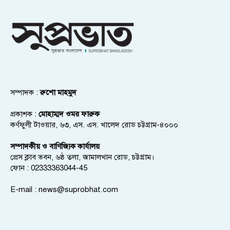
সম্পাদক :
রুশো মাহমুদ
প্রকাশক :
মোহাম্মদ ওমর ফারুক
কর্ণফুলী টাওয়ার, ৬৩, এস. এস. খালেদ রোড চট্টগ্রাম-৪০০০
সম্পাদকীয় ও বাণিজ্যিক কার্যালয়
প্রেস ক্লাব ভবন, ৬ষ্ঠ তলা, জামালখান রোড, চট্টগ্রাম।
ফোন : 02333363044-45
E-mail :
news@suprobhat.com