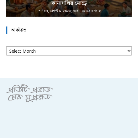
কানাগলির মোড়ে
শনিবার, আগস্ট ৮, ২০২৬; সময় : ১০:০২ অপরাহ্ণ
আর্কাইভ
আর্কাইভ