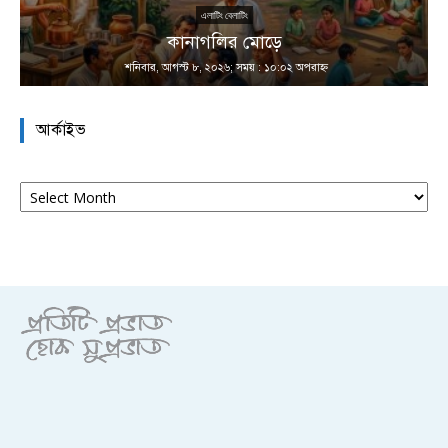
এলাটিং বেলাটিং
কানাগলির মোড়ে
শনিবার, আগস্ট ৮, ২০২৬; সময় : ১০:০২ অপরাহ্ণ
আর্কাইভ
আর্কাইভ