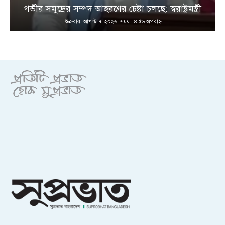
গভীর সমুদ্রের সম্পদ আহরণের চেষ্টা চলছে: স্বরাষ্ট্রমন্ত্রী
শুক্রবার, আগস্ট ৭, ২০২৬; সময় : ৪:৫৬ অপরাহ্ণ