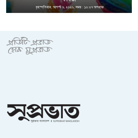
বৃহস্পতিবার, আগস্ট ৬, ২০২৬; সময় : ১০:০৭ অপরাহ্ণ