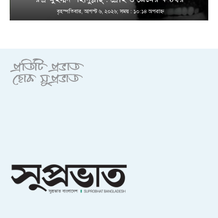
বৃহস্পতিবার, আগস্ট ৬, ২০২৬; সময় : ১০:১৪ অপরাহ্ণ