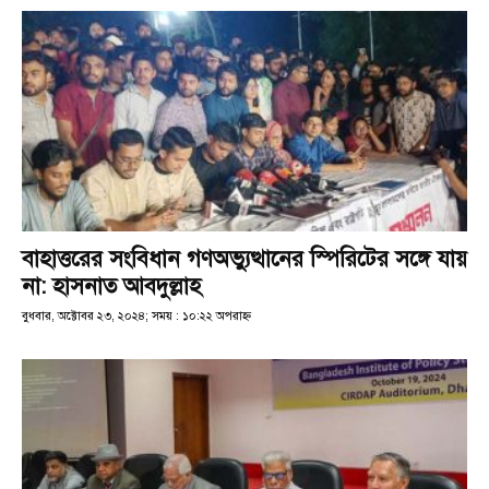
বাহাত্তরের সংবিধান গণঅভ্যুত্থানের স্পিরিটের সঙ্গে যায়
না: হাসনাত আবদুল্লাহ
বুধবার, অক্টোবর ২৩, ২০২৪; সময় : ১০:২২ অপরাহ্ণ