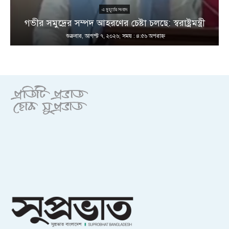
এ মুহূর্তের সংবাদ
গভীর সমুদ্রের সম্পদ আহরণের চেষ্টা চলছে: স্বরাষ্ট্রমন্ত্রী
শুক্রবার, আগস্ট ৭, ২০২৬; সময় : ৪:৫৬ অপরাহ্ণ