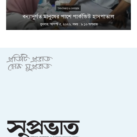
শৈল-সৈকত ও দেশগ্রাম
ণ
বন্যাদুর্গত মানুষের পাশে পার্কভিউ হাসপাতাল
বুধবার, আগস্ট ৫, ২০২৬; সময় : ৯:১৬ অপরাহ্ণ