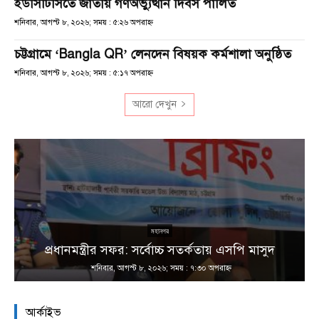
ইউসিটিসিতে জাতীয় গণঅভ্যুত্থান দিবস পালিত
শনিবার, আগস্ট ৮, ২০২৬; সময় : ৫:২৬ অপরাহ্ণ
চট্টগ্রামে ‘Bangla QR’ লেনদেন বিষয়ক কর্মশালা অনুষ্ঠিত
শনিবার, আগস্ট ৮, ২০২৬; সময় : ৫:১৭ অপরাহ্ণ
আরো দেখুন
না
মহানগর
প্রধানমন্ত্রীর সফর: সর্বোচ্চ সতর্কতায় এসপি মাসুদ
শনিবার, আগস্ট ৮, ২০২৬; সময় : ৭:৩০ অপরাহ্ণ
আর্কাইভ