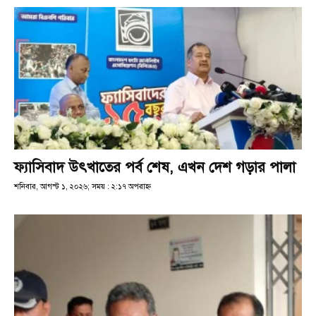
ফ্যাসিবাদ উৎখাতের পর্ব শেষ, এখন দেশ গড়ার পালা
শনিবার, আগস্ট ১, ২০২৬; সময় : ২:১৭ অপরাহ্ণ