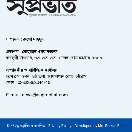
সম্পাদক :
রুশো মাহমুদ
প্রকাশক :
মোহাম্মদ ওমর ফারুক
কর্ণফুলী টাওয়ার, ৬৩, এস. এস. খালেদ রোড চট্টগ্রাম-৪০০০
সম্পাদকীয় ও বাণিজ্যিক কার্যালয়
প্রেস ক্লাব ভবন, ৬ষ্ঠ তলা, জামালখান রোড, চট্টগ্রাম।
ফোন : 02333363044-45
E-mail :
news@suprobhat.com
© সর্বস্বত্ব স্বত্বাধিকার সংরক্ষিত । Privacy Policy । Developed by Md. Forkan Elahi