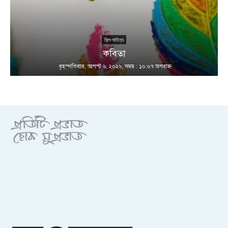
শিল্প-সাহিত্য
কবিতা
বৃহস্পতিবার, আগস্ট ৬, ২০২৬; সময় : ১০:০৭ অপরাহ্ণ