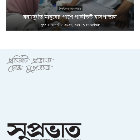
শৈল-সৈকত ও দেশগ্রাম
ণ
বন্যাদুর্গত মানুষের পাশে পার্কভিউ হাসপাতাল
বুধবার, আগস্ট ৫, ২০২৬; সময় : ৯:১৬ অপরাহ্ণ